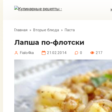
Перейти
к
контенту
Главная
»
Вторые блюда
»
Паста
Лапша по-флотски
Fialo4ka
21.02.2014
0
217