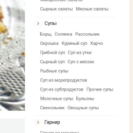
Сырные салаты
Мясные салаты
Супы
Борщ
Солянка
Рассольник
Окрошка
Куриный суп
Харчо
Грибной суп
Суп из утки
Сырный суп
Суп с мясом
Рыбные супы
Суп из морепродуктов
Суп из субпродуктов
Прочие супы
Молочные супы
Бульоны
Свекольник
Овощные супы
Гарнир
Гарнир из макарон