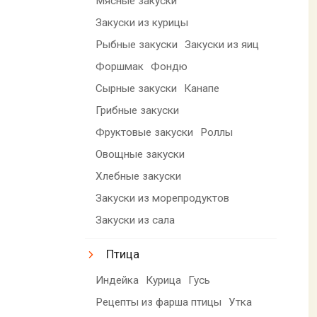
Мясные закуски
Закуски из курицы
Рыбные закуски
Закуски из яиц
Форшмак
Фондю
Сырные закуски
Канапе
Грибные закуски
Фруктовые закуски
Роллы
Овощные закуски
Хлебные закуски
Закуски из морепродуктов
Закуски из сала
Птица
Индейка
Курица
Гусь
Рецепты из фарша птицы
Утка