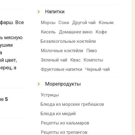
Напитки
фарш. Все
Морсы
Соки
Другой чай
Коньяк
Кисель
Домашнее вино
Кофе
ть мясную
Безалкогольные коктейли
тушим
Молочные коктейли
Пиво
а
й цвет,
Зеленый чай
Квас
Компоты
ерец, а
Фруктовые напитки
Черный чай
Морепродукты
Устрицы
ие
5
Блюда из морских гребешков
Блюда из мидий
Рецепты из кальмаров
Рецепты из трепангов