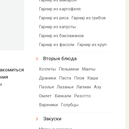
Гарнир из картофеля
Гарнир из риса
Гарнир из грибов
Гарнир из капусты
Гарнир из баклажанов
Гарнир из фасоли
Гарнир из круп
Вторые блюда
Котлеты
Пельмени
Манты
лакомиться
ения
Драники
Паста
Плов
Каша
ы.
Паэлья
Лазанья
Лагман
Азу
Омлет
Хинкали
Ризотто
Вареники
Голубцы
Закуски