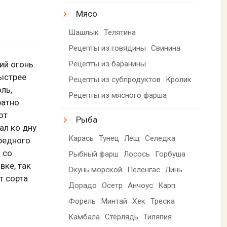
Мясо
Шашлык
Телятина
Рецепты из говядины
Свинина
Рецепты из баранины
ий огонь.
ыстрее
Рецепты из субпродуктов
Кролик
ль,
Рецепты из мясного фарша
ратно
от
Рыба
ал ко дну
Карась
Тунец
Лещ
Селедка
редного
 со
Рыбный фарш
Лосось
Горбуша
вке, так
Окунь морской
Пеленгас
Линь
т сорта
Дорадо
Осетр
Анчоус
Карп
Форель
Минтай
Хек
Треска
Камбала
Стерлядь
Тиляпия