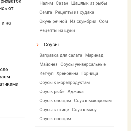
прихваток
Налим
Сазан
Шашлык из рыбы
ись от
Семга
Рецепты из судака
Окунь речной
Из скумбрии
Сом
 и на
Рецепты из щуки
Соусы
Заправка для салата
Маринад
Майонез
Соусы универсальные
осле
Кетчуп
Хреновина
Горчица
ваем
Соусы к морепродуктам
атиками.
Соус к рыбе
Аджика
Соус к овощам
Соус к макаронам
Соусы к птице
Соус к мясу
Соус к овощам