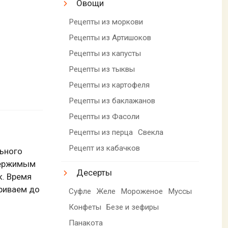
Овощи
Рецепты из моркови
Рецепты из Артишоков
Рецепты из капусты
Рецепты из тыквы
Рецепты из картофеля
Рецепты из баклажанов
Рецепты из Фасоли
Рецепты из перца
Свекла
Рецепт из кабачков
льного
одержимым
Десерты
к. Время
риваем до
Суфле
Желе
Мороженое
Муссы
Конфеты
Безе и зефиры
Панакота