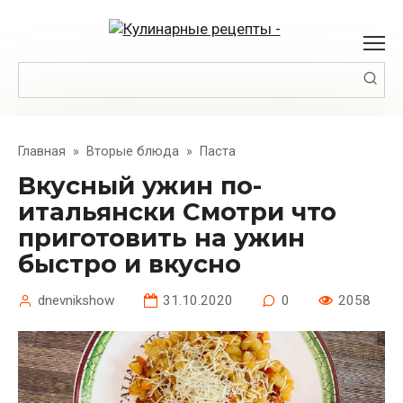
Перейти
к
контенту
Поиск:
Главная
»
Вторые блюда
»
Паста
Вкусный ужин по-
итальянски Смотри что
приготовить на ужин
быстро и вкусно
dnevnikshow
31.10.2020
0
2058