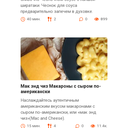
ширатаки. Чеснок для соуса
предварительно запечем в духовке.
40 мин.
2
0
899
Мак энд чиз Макароны с сыром по-
американски
Наслаждайтесь аутентичным
американским вкусом макаронами с
сыром по-американски, или «мак энд
чиз»(Mac and Cheese).
15 мин.
4
0
11.4к.