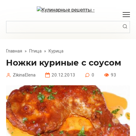
Перейти
к
контенту
Поиск:
Главная
»
Птица
»
Курица
Ножки куриные с соусом
ZikinaElena
20.12.2013
0
93