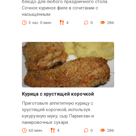
блюдо для любого праздничного стола.
Сочное куриное филе в сочетании с
насыщенным
3 час. 0 мин.
4
0
286
Курица с хрустящей корочкой
Приготовьте аппетитную курицу с
хрустящей корочкой, используя
кукурузную муку, сыр Пармезан и
панировочные сухари.
60 мин.
4
0
286