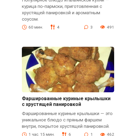
курица по-пармски, приготовленная с
хрустящей панировкой и ароматным
соусом.
60 мин.
4
3
491
Фаршированные куриные крылышки
с хрустящей панировкой
Фаршированные куриные крылышки — это
уникальное блюдо с пряным фаршем
внутри, покрытое хрустящей панировкой.
1 час. 15 мин.
6
1
462