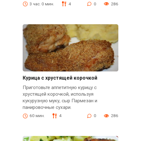
3 час. 0 мин.
4
0
286
Курица с хрустящей корочкой
Приготовьте аппетитную курицу с
хрустящей корочкой, используя
кукурузную муку, сыр Пармезан и
панировочные сухари.
60 мин.
4
0
286