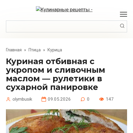
Перейти
к
контенту
Поиск:
Главная
»
Птица
»
Курица
Куриная отбивная с
укропом и сливочным
маслом — рулетики в
сухарной панировке
olymbusik
09.05.2026
0
147