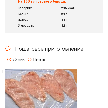
На 100 гр готового блюда.
Калории:
215
ккал
Белки:
21
г
Жиры:
11
г
Углеводы:
12
г
Пошаговое приготовление
35 мин.
Печать