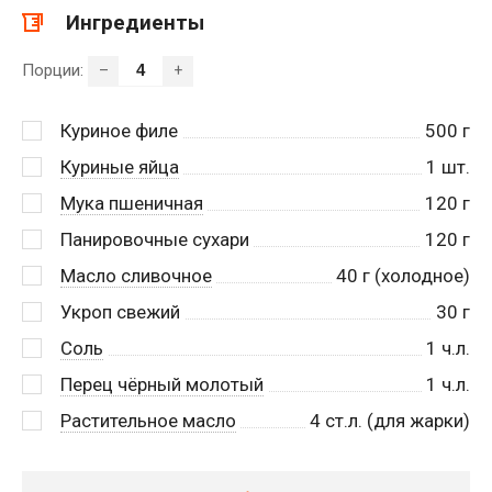
Ингредиенты
Порции:
–
+
Куриное филе
500
г
Куриные яйца
1
шт.
Мука пшеничная
120
г
Панировочные сухари
120
г
Масло сливочное
40
г (холодное)
Укроп свежий
30
г
Соль
1
ч.л.
Перец чёрный молотый
1
ч.л.
Растительное масло
4
ст.л. (для жарки)