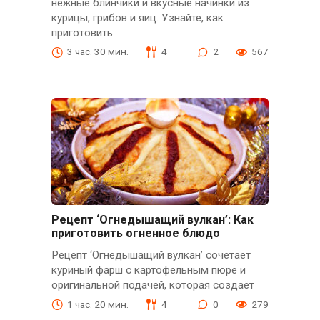
нежные блинчики и вкусные начинки из
курицы, грибов и яиц. Узнайте, как
приготовить
3 час. 30 мин.
4
2
567
Рецепт ‘Огнедышащий вулкан’: Как
приготовить огненное блюдо
Рецепт ‘Огнедышащий вулкан’ сочетает
куриный фарш с картофельным пюре и
оригинальной подачей, которая создаёт
1 час. 20 мин.
4
0
279