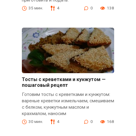
приготовить и подать.
35 мин.
4
0
138
Тосты с креветками и кунжутом —
пошаговый рецепт
Готовим тосты с креветками и кунжутом:
вареные креветки измельчаем, смешиваем
с белком, кунжутным маслом и
крахмалом, наносим
30 мин.
4
0
168