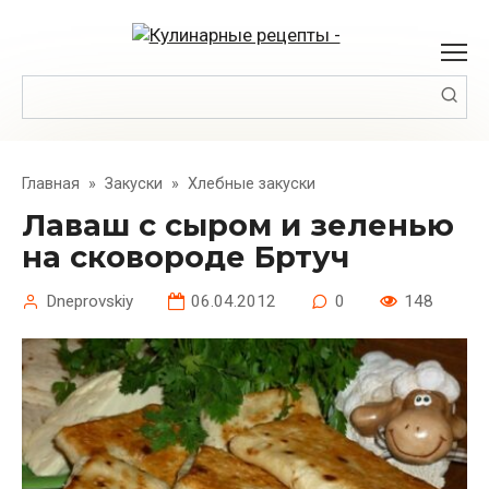
Перейти
к
контенту
Поиск:
Главная
»
Закуски
»
Хлебные закуски
Лаваш с сыром и зеленью
на сковороде Бртуч
Dneprovskiy
06.04.2012
0
148