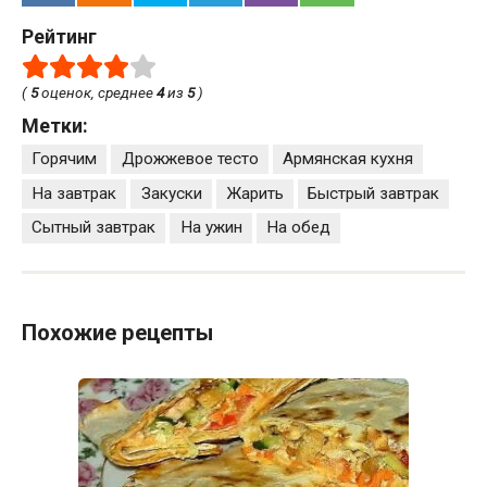
Рейтинг
(
5
оценок, среднее
4
из
5
)
Метки:
Горячим
Дрожжевое тесто
Армянская кухня
На завтрак
Закуски
Жарить
Быстрый завтрак
Сытный завтрак
На ужин
На обед
Похожие рецепты