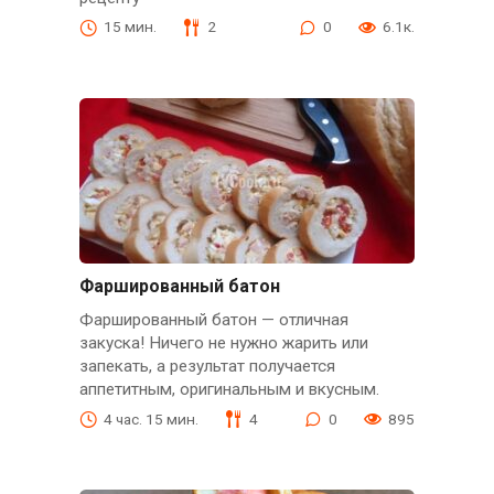
15 мин.
2
0
6.1к.
Фаршированный батон
Фаршированный батон — отличная
закуска! Ничего не нужно жарить или
запекать, а результат получается
аппетитным, оригинальным и вкусным.
4 час. 15 мин.
4
0
895