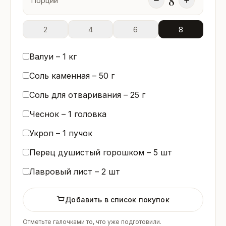
8
Порций
2
4
6
8
Валуи –
1
кг
Соль каменная –
50
г
Соль для отваривания –
25
г
Чеснок –
1
головка
Укроп –
1
пучок
Перец душистый горошком –
5
шт
Лавровый лист –
2
шт
Добавить в список покупок
Отметьте галочками то, что уже подготовили.