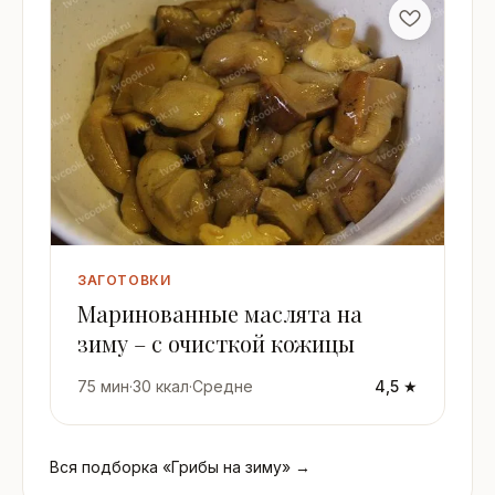
ЗАГОТОВКИ
Маринованные маслята на
зиму – с очисткой кожицы
75 мин
·
30 ккал
·
Средне
4,5 ★
Вся подборка «Грибы на зиму» →