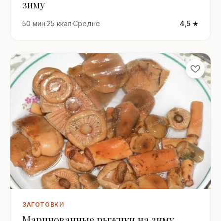
зиму
50 мин
·
25 ккал
·
Средне
4,5 ★
ЗАГОТОВКИ
Маринованные рыжики на зиму