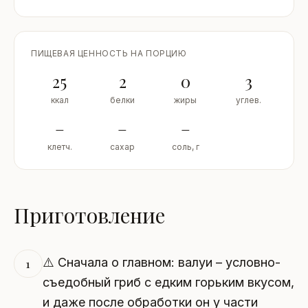
ПИЩЕВАЯ ЦЕННОСТЬ НА ПОРЦИЮ
25
2
0
3
ккал
белки
жиры
углев.
–
–
–
клетч.
сахар
соль, г
Приготовление
⚠️ Сначала о главном: валуи – условно-
1
съедобный гриб с едким горьким вкусом,
и даже после обработки он у части