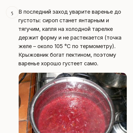
В последний заход уварите варенье до
5
густоты: сироп станет янтарным и
тягучим, капля на холодной тарелке
держит форму и не растекается (точка
желе – около 105 °C по термометру).
Крыжовник богат пектином, поэтому
варенье хорошо густеет само.