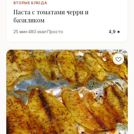
ВТОРЫЕ БЛЮДА
Паста с томатами черри и
базиликом
25 мин
·
480 ккал
·
Просто
4,9 ★