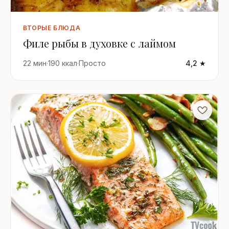
ВТОРЫЕ БЛЮДА
Филе рыбы в духовке с лаймом
22 мин
·
190 ккал
·
Просто
4,2 ★