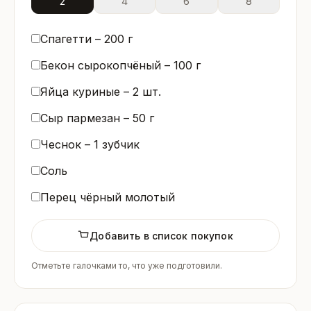
2
4
6
8
Спагетти –
200
г
Бекон сырокопчёный –
100
г
Яйца куриные –
2
шт.
Сыр пармезан –
50
г
Чеснок –
1
зубчик
Соль
Перец чёрный молотый
Добавить в список покупок
Отметьте галочками то, что уже подготовили.