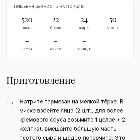
ПИЩЕВАЯ ЦЕННОСТЬ НА ПОРЦИЮ
520
22
24
50
ккал
белки
жиры
углев.
–
–
–
клетч.
сахар
соль, г
Приготовление
Натрите пармезан на мелкой тёрке. В
1
миске взбейте яйца (2 шт.; для более
кремового соуса возьмите 1 целое + 2
желтка), вмешайте бóльшую часть
тёртого сыра и щедро поперчите. Это