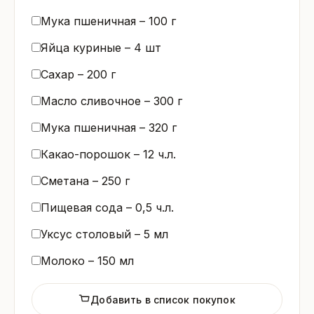
Мука пшеничная –
100
г
Яйца куриные –
4
шт
Сахар –
200
г
Масло сливочное –
300
г
Мука пшеничная –
320
г
Какао-порошок –
12
ч.л.
Сметана –
250
г
Пищевая сода –
0,5
ч.л.
Уксус столовый –
5
мл
Молоко –
150
мл
Добавить в список покупок