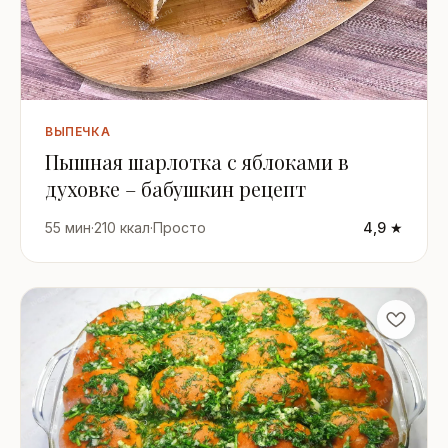
ВЫПЕЧКА
Пышная шарлотка с яблоками в
духовке – бабушкин рецепт
55 мин
·
210 ккал
·
Просто
4,9 ★