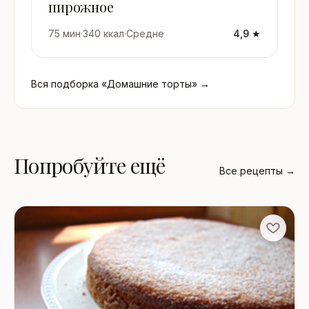
пирожное
75 мин
·
340 ккал
·
Средне
4,9 ★
Вся подборка «Домашние торты» →
Попробуйте ещё
Все рецепты →