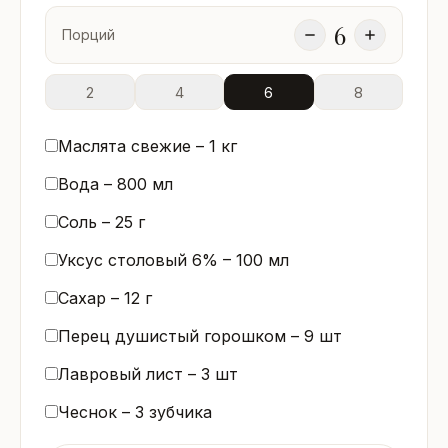
6
Порций
2
4
6
8
Маслята свежие –
1
кг
Вода –
800
мл
Соль –
25
г
Уксус столовый 6% –
100
мл
Сахар –
12
г
Перец душистый горошком –
9
шт
Лавровый лист –
3
шт
Чеснок –
3
зубчика