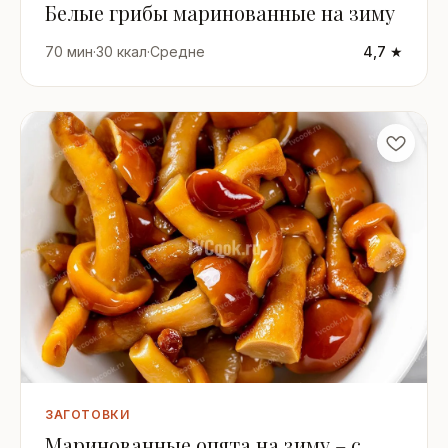
Белые грибы маринованные на зиму
70 мин
·
30 ккал
·
Средне
4,7 ★
ЗАГОТОВКИ
Маринованные опята на зиму – с