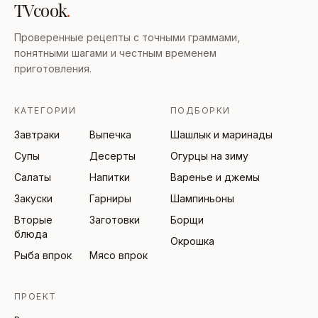
TVcook
.
Проверенные рецепты с точными граммами,
понятными шагами и честным временем
приготовления.
КАТЕГОРИИ
ПОДБОРКИ
Завтраки
Выпечка
Шашлык и маринады
Супы
Десерты
Огурцы на зиму
Салаты
Напитки
Варенье и джемы
Закуски
Гарниры
Шампиньоны
Вторые
Заготовки
Борщи
блюда
Окрошка
Рыба впрок
Мясо впрок
ПРОЕКТ