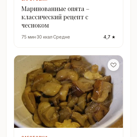
Маринованные опята –
классический рецепт с
чесноком
75 мин
·
30 ккал
·
Средне
4,7 ★