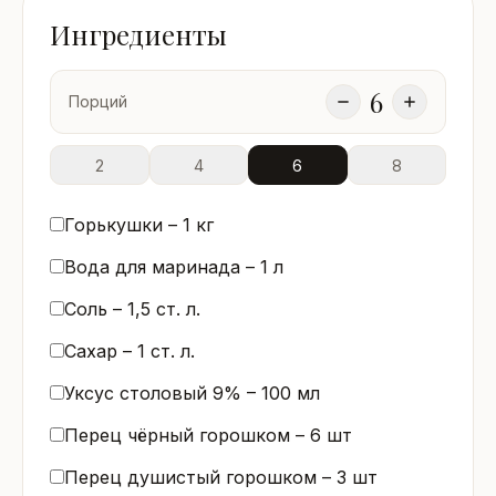
Ингредиенты
6
Порций
2
4
6
8
Горькушки –
1
кг
Вода для маринада –
1
л
Соль –
1,5
ст. л.
Сахар –
1
ст. л.
Уксус столовый 9% –
100
мл
Перец чёрный горошком –
6
шт
Перец душистый горошком –
3
шт