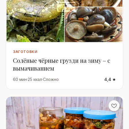
ЗАГОТОВКИ
Солёные чёрные грузди на зиму – с
вымачиванием
60 мин
·
25 ккал
·
Сложно
4,4 ★