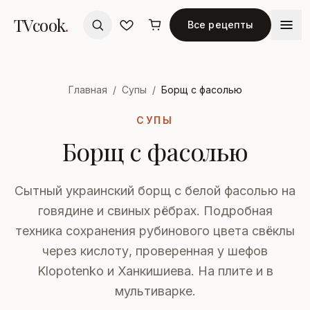
TVcook
.
Все рецепты
Главная
/
Супы
/
Борщ с фасолью
СУПЫ
Борщ с фасолью
Сытный украинский борщ с белой фасолью на
говядине и свиных рёбрах. Подробная
техника сохранения рубинового цвета свёклы
через кислоту, проверенная у шефов
Klopotenko и Ханкишиева. На плите и в
мультиварке.