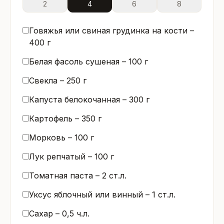
2
4
6
8
Говяжья или свиная грудинка на кости –
400
г
Белая фасоль сушеная –
100
г
Свекла –
250
г
Капуста белокочанная –
300
г
Картофель –
350
г
Морковь –
100
г
Лук репчатый –
100
г
Томатная паста –
2
ст.л.
Уксус яблочный или винный –
1
ст.л.
Сахар –
0,5
ч.л.