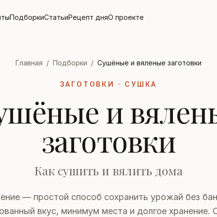
пты
Подборки
Статьи
Рецепт дня
О проекте
Главная
/
Подборки
/
Сушёные и вяленые заготовки
ЗАГОТОВКИ · СУШКА
ушёные и вялен
заготовки
Как сушить и вялить дома
ение — простой способ сохранить урожай без бан
ванный вкус, минимум места и долгое хранение. 