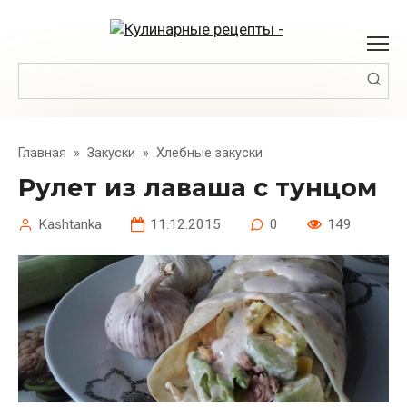
Перейти
к
контенту
Поиск:
Главная
»
Закуски
»
Хлебные закуски
Рулет из лаваша с тунцом
Kashtanka
11.12.2015
0
149