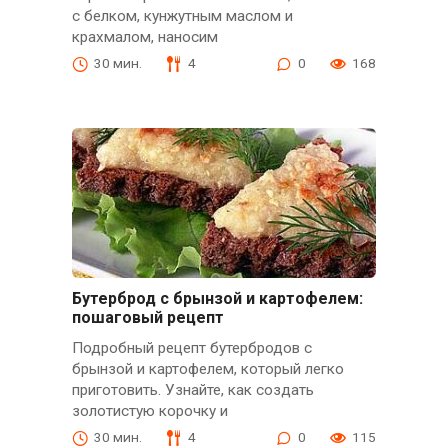
с белком, кунжутным маслом и
крахмалом, наносим
30 мин.
4
0
168
Бутерброд с брынзой и картофелем:
пошаговый рецепт
Подробный рецепт бутербродов с
брынзой и картофелем, который легко
приготовить. Узнайте, как создать
золотистую корочку и
30 мин.
4
0
115