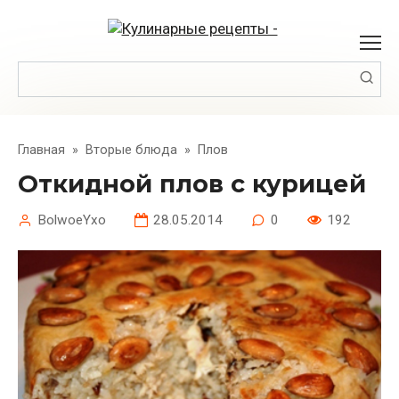
Перейти
к
контенту
Поиск:
Главная
»
Вторые блюда
»
Плов
Откидной плов с курицей
BolwoeYxo
28.05.2014
0
192