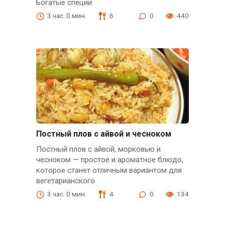
Богатые специи
3 час. 0 мин.
6
0
440
Постный плов с айвой и чесноком
Постный плов с айвой, морковью и
чесноком — простое и ароматное блюдо,
которое станет отличным вариантом для
вегетарианского
3 час. 0 мин.
4
0
134