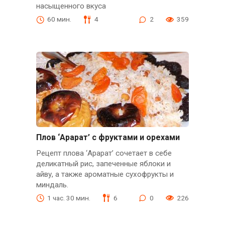
насыщенного вкуса
60 мин.
4
2
359
Плов ‘Арарат’ с фруктами и орехами
Рецепт плова ‘Арарат’ сочетает в себе
деликатный рис, запеченные яблоки и
айву, а также ароматные сухофрукты и
миндаль.
1 час. 30 мин.
6
0
226