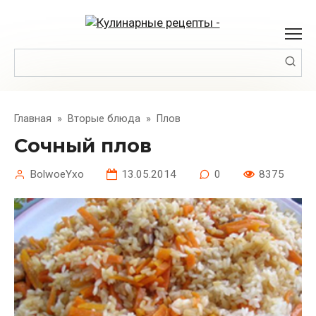
Перейти
к
контенту
Поиск:
Главная
»
Вторые блюда
»
Плов
Сочный плов
BolwoeYxo
13.05.2014
0
8375