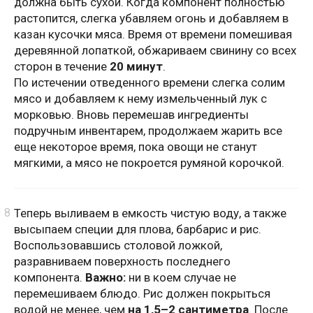
должна быть сухой. Когда компонент полностью
растопится, слегка убавляем огонь и добавляем в
казан кусочки мяса. Время от времени помешивая
деревянной лопаткой, обжариваем свинину со всех
сторон в течение
20 минут
.
По истечении отведенного времени слегка солим
мясо и добавляем к нему измельченный лук с
морковью. Вновь перемешав ингредиенты
подручным инвентарем, продолжаем жарить все
еще некоторое время, пока овощи не станут
мягкими, а мясо не покроется румяной корочкой.
Теперь выливаем в емкость чистую воду, а также
высыпаем специи для плова, барбарис и рис.
Воспользовавшись столовой ложкой,
разравниваем поверхность последнего
компонента.
Важно:
ни в коем случае не
перемешиваем блюдо. Рис должен покрыться
водой не менее, чем
на 1,5–2 сантиметра
. После