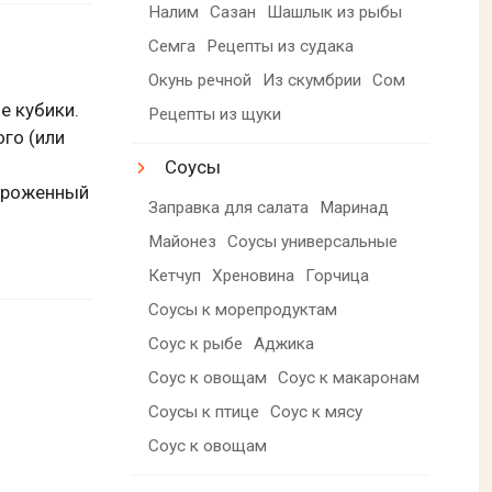
Налим
Сазан
Шашлык из рыбы
Семга
Рецепты из судака
Окунь речной
Из скумбрии
Сом
е кубики.
Рецепты из щуки
го (или
Соусы
мороженный
Заправка для салата
Маринад
Майонез
Соусы универсальные
Кетчуп
Хреновина
Горчица
Соусы к морепродуктам
Соус к рыбе
Аджика
Соус к овощам
Соус к макаронам
Соусы к птице
Соус к мясу
Соус к овощам