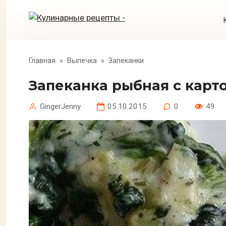
Перейти
к
контенту
Главная
»
Выпечка
»
Запеканки
Запеканка рыбная с кар
GingerJenny
05.10.2015
0
49