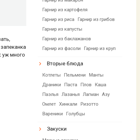
Гарнир из картофеля
Гарнир из риса
Гарнир из грибов
Гарнир из капусты
Гарнир из баклажанов
ать,
 запеканка
Гарнир из фасоли
Гарнир из круп
к уж много
Вторые блюда
Котлеты
Пельмени
Манты
Драники
Паста
Плов
Каша
Паэлья
Лазанья
Лагман
Азу
Омлет
Хинкали
Ризотто
Вареники
Голубцы
Закуски