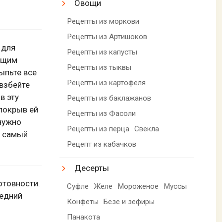
Овощи
Рецепты из моркови
Рецепты из Артишоков
 для
Рецепты из капусты
ующим
Рецепты из тыквы
ыпьте все
Рецепты из картофеля
взбейте
в эту
Рецепты из баклажанов
 покрыв ей
Рецепты из Фасоли
 нужно
Рецепты из перца
Свекла
а самый
Рецепт из кабачков
Десерты
отовности.
Суфле
Желе
Мороженое
Муссы
редний
Конфеты
Безе и зефиры
Панакота