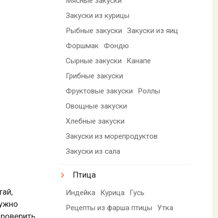
Мясные закуски
Закуски из курицы
Рыбные закуски
Закуски из яиц
Форшмак
Фондю
Сырные закуски
Канапе
Грибные закуски
Фруктовые закуски
Роллы
Овощные закуски
Хлебные закуски
Закуски из морепродуктов
Закуски из сала
Птица
тай,
Индейка
Курица
Гусь
нужно
Рецепты из фарша птицы
Утка
проверить