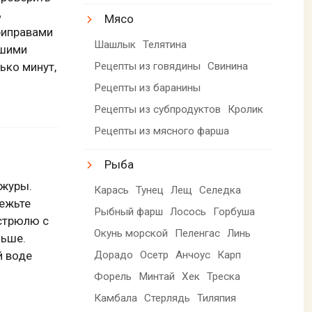
ь
Мясо
риправами
Шашлык
Телятина
ьшими
ько минут,
Рецепты из говядины
Свинина
Рецепты из баранины
Рецепты из субпродуктов
Кролик
Рецепты из мясного фарша
Рыба
ожуры.
Карась
Тунец
Лещ
Селедка
режьте
Рыбный фарш
Лосось
Горбуша
стрюлю с
Окунь морской
Пеленгас
Линь
льше.
Дорадо
Осетр
Анчоус
Карп
й воде
Форель
Минтай
Хек
Треска
Камбала
Стерлядь
Тиляпия