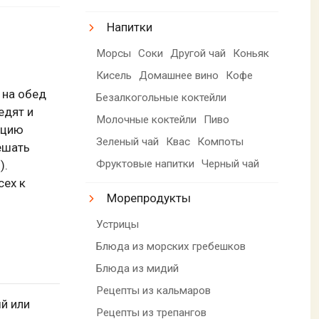
Напитки
Морсы
Соки
Другой чай
Коньяк
Кисель
Домашнее вино
Кофе
 на обед
Безалкогольные коктейли
едят и
Молочные коктейли
Пиво
рцию
Зеленый чай
Квас
Компоты
ешать
Фруктовые напитки
Черный чай
).
сех к
Морепродукты
Устрицы
Блюда из морских гребешков
Блюда из мидий
Рецепты из кальмаров
й или
Рецепты из трепангов