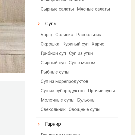
Сырные салаты
Мясные салаты
Супы
Борщ
Солянка
Рассольник
Окрошка
Куриный суп
Харчо
Грибной суп
Суп из утки
Сырный суп
Суп с мясом
Рыбные супы
Суп из морепродуктов
Суп из субпродуктов
Прочие супы
Молочные супы
Бульоны
Свекольник
Овощные супы
Гарнир
Гарнир из макарон