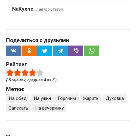
NaKyxne
/ автор статьи
Поделиться с друзьями
Рейтинг
(
5
оценок, среднее
4
из
5
)
Метки:
На обед
На ужин
Горячим
Жарить
Духовка
Запекать
На вечеринку