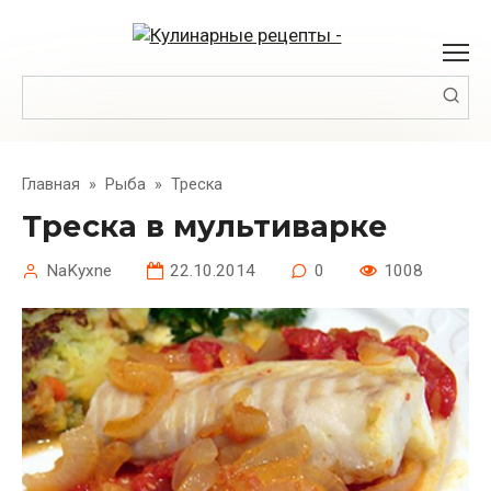
Перейти
к
контенту
Поиск:
Главная
»
Рыба
»
Треска
Треска в мультиварке
NaKyxne
22.10.2014
0
1008