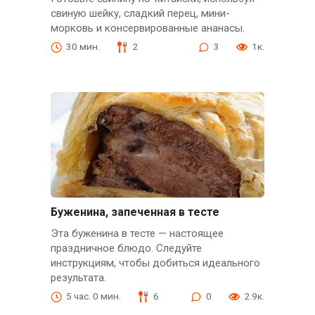
свиную шейку, сладкий перец, мини-
морковь и консервированные ананасы.
30 мин.
2
3
1к.
Буженина, запеченная в тесте
Эта буженина в тесте — настоящее
праздничное блюдо. Следуйте
инструкциям, чтобы добиться идеального
результата.
5 час. 0 мин.
6
0
2.9к.