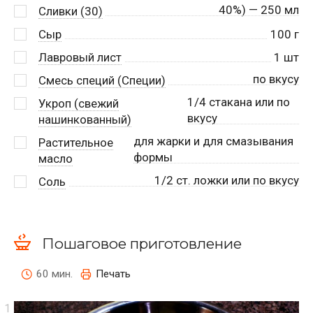
40%) — 250 мл
Сливки (30)
Сыр
100
г
Лавровый лист
1
шт
по вкусу
Смесь специй (Специи)
1/4 стакана или по
Укроп (свежий
вкусу
нашинкованный)
для жарки и для смазывания
Растительное
формы
масло
1/2 ст. ложки или по вкусу
Соль
Пошаговое приготовление
60 мин.
Печать