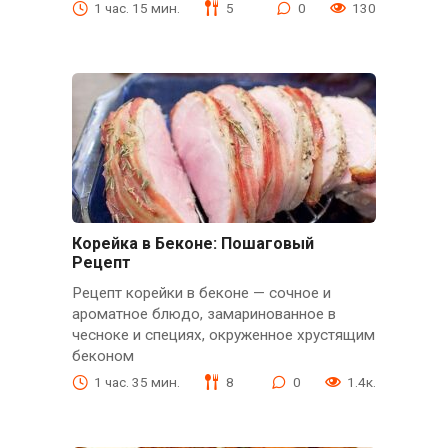
1 час. 15 мин.
5
0
130
Корейка в Беконе: Пошаговый
Рецепт
Рецепт корейки в беконе — сочное и
ароматное блюдо, замаринованное в
чесноке и специях, окруженное хрустящим
беконом
1 час. 35 мин.
8
0
1.4к.