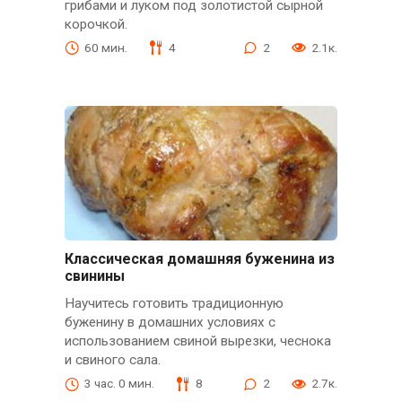
грибами и луком под золотистой сырной
корочкой.
60 мин.
4
2
2.1к.
Классическая домашняя буженина из
свинины
Научитесь готовить традиционную
буженину в домашних условиях с
использованием свиной вырезки, чеснока
и свиного сала.
3 час. 0 мин.
8
2
2.7к.