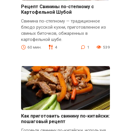
Рецепт Свинины по-степному с
Картофельной Шубой
Свинина по-степному — традиционное
блюдо русской кухни, приготовленное из
свиных биточков, обжаренных в
картофельной шубе.
60 мин.
4
1
539
Как приготовить свинину по-китайски:
пошаговый рецепт
Готовьте свинину по-китайски, используя