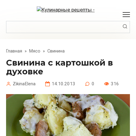
Перейти
к
контенту
Поиск:
Главная
»
Мясо
»
Свинина
Свинина с картошкой в
духовке
ZikinaElena
14.10.2013
0
316