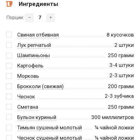
Ингредиенты
Порции:
–
+
Свиная отбивная
8
кусочков
Лук репчатый
2
штуки
Шампиньоны
250
грамм
3-4 штуки
Картофель
2-3 штуки
Морковь
Брокколи (свежая)
200
грамм
2-3 зубчика
Чеснок
Сметана
250
грамм
Бульон куриный
300
миллилитров
Тимьян сушеный молотый
¼
чайной ложки
Чеснок сушеный молотый
¼
чайной ложки