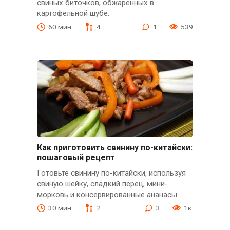
свиных биточков, обжаренных в
картофельной шубе.
60 мин.
4
1
539
Как приготовить свинину по-китайски:
пошаговый рецепт
Готовьте свинину по-китайски, используя
свиную шейку, сладкий перец, мини-
морковь и консервированные ананасы.
30 мин.
2
3
1к.