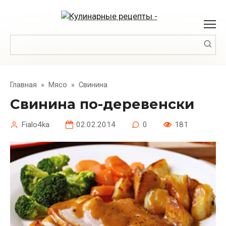
Перейти
к
контенту
Поиск:
Главная
»
Мясо
»
Свинина
Свинина по-деревенски
Fialo4ka
02.02.2014
0
181