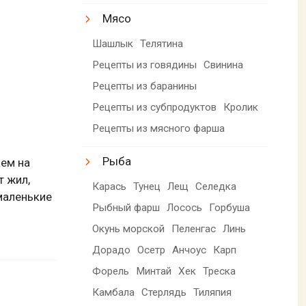
Мясо
Шашлык
Телятина
Рецепты из говядины
Свинина
Рецепты из баранины
Рецепты из субпродуктов
Кролик
Рецепты из мясного фарша
Рыба
ем на
 жил,
Карась
Тунец
Лещ
Селедка
маленькие
Рыбный фарш
Лосось
Горбуша
Окунь морской
Пеленгас
Линь
Дорадо
Осетр
Анчоус
Карп
Форель
Минтай
Хек
Треска
Камбала
Стерлядь
Тиляпия