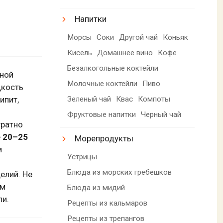
Напитки
Морсы
Соки
Другой чай
Коньяк
Кисель
Домашнее вино
Кофе
Безалкогольные коктейли
чной
Молочные коктейли
Пиво
кость
ипит,
Зеленый чай
Квас
Компоты
Фруктовые напитки
Черный чай
уратно
е
20–25
Морепродукты
м
Устрицы
Блюда из морских гребешков
елий. Не
ым
Блюда из мидий
ли.
Рецепты из кальмаров
Рецепты из трепангов