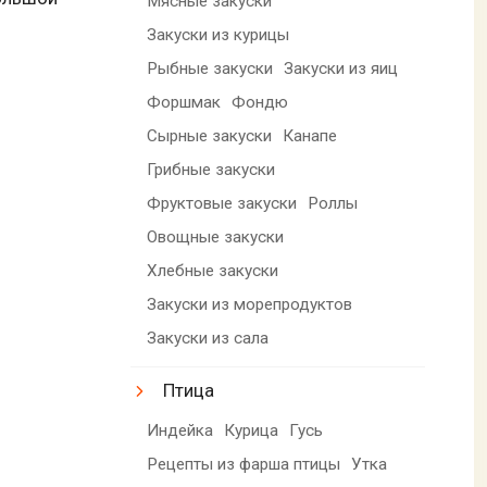
Мясные закуски
Закуски из курицы
Рыбные закуски
Закуски из яиц
Форшмак
Фондю
Сырные закуски
Канапе
Грибные закуски
Фруктовые закуски
Роллы
Овощные закуски
Хлебные закуски
Закуски из морепродуктов
Закуски из сала
Птица
Индейка
Курица
Гусь
Рецепты из фарша птицы
Утка