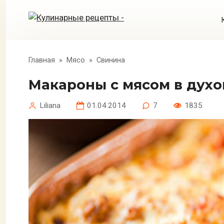
Перейти
к
контенту
Главная
»
Мясо
»
Свинина
Макароны с мясом в дух
Liliana
01.04.2014
7
1835