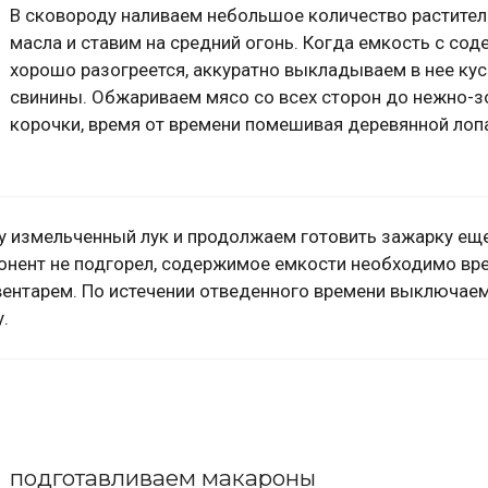
В сковороду наливаем небольшое количество растите
масла и ставим на средний огонь. Когда емкость с с
хорошо разогреется, аккуратно выкладываем в нее ку
свинины. Обжариваем мясо со всех сторон до нежно-з
корочки, время от времени помешивая деревянной лоп
у измельченный лук и продолжаем готовить зажарку ещ
нент не подгорел, содержимое емкости необходимо вр
ентарем. По истечении отведенного времени выключае
.
подготавливаем макароны