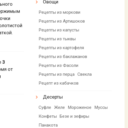
Овощи
льного
одержимым
Рецепты из моркови
сочки
Рецепты из Артишоков
олотистой
Рецепты из капусты
аткой.
Рецепты из тыквы
Рецепты из картофеля
Рецепты из баклажанов
е
3
Рецепты из Фасоли
емя от
Рецепты из перца
Свекла
м
Рецепт из кабачков
Десерты
Суфле
Желе
Мороженое
Муссы
Конфеты
Безе и зефиры
Панакота