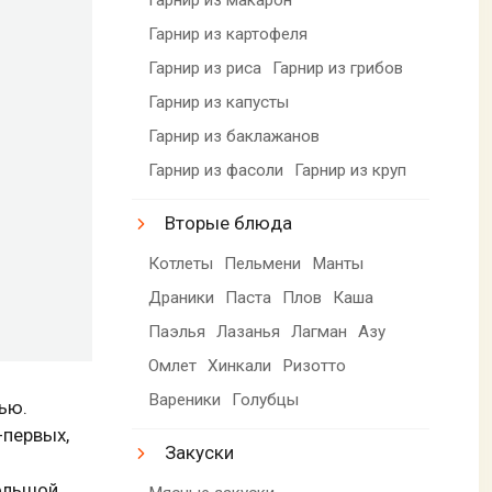
Гарнир из картофеля
Гарнир из риса
Гарнир из грибов
Гарнир из капусты
Гарнир из баклажанов
Гарнир из фасоли
Гарнир из круп
Вторые блюда
Котлеты
Пельмени
Манты
Драники
Паста
Плов
Каша
Паэлья
Лазанья
Лагман
Азу
Омлет
Хинкали
Ризотто
Вареники
Голубцы
ью.
-первых,
Закуски
большой