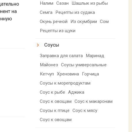
Налим
Сазан
Шашлык из рыбы
щательно
нент на
Семга
Рецепты из судака
енную
Окунь речной
Из скумбрии
Сом
Рецепты из щуки
Соусы
Заправка для салата
Маринад
Майонез
Соусы универсальные
Кетчуп
Хреновина
Горчица
Соусы к морепродуктам
Соус к рыбе
Аджика
Соус к овощам
Соус к макаронам
Соусы к птице
Соус к мясу
Соус к овощам