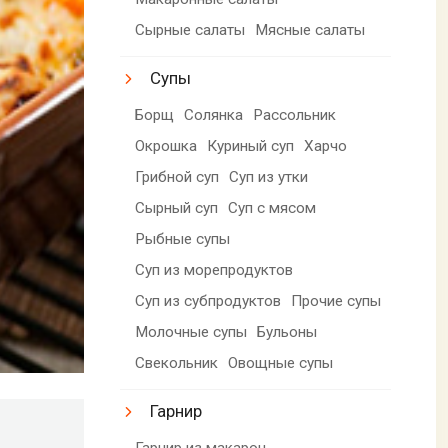
Сырные салаты
Мясные салаты
Супы
Борщ
Солянка
Рассольник
Окрошка
Куриный суп
Харчо
Грибной суп
Суп из утки
Сырный суп
Суп с мясом
Рыбные супы
Суп из морепродуктов
Суп из субпродуктов
Прочие супы
Молочные супы
Бульоны
Свекольник
Овощные супы
Гарнир
Гарнир из макарон