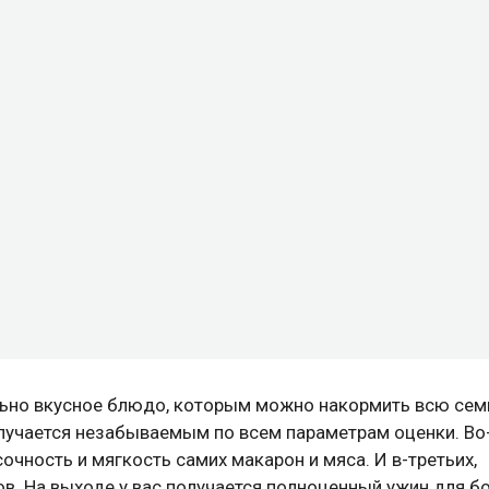
ьно вкусное блюдо, которым можно накормить всю сем
получается незабываемым по всем параметрам оценки. Во
очность и мягкость самих макарон и мяса. И в-третьих,
ов. На выходе у вас получается полноценный ужин для 