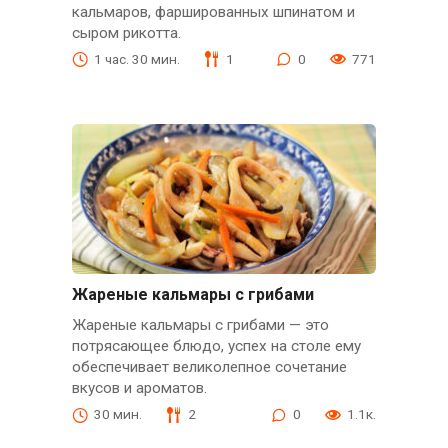
кальмаров, фаршированных шпинатом и
сыром рикотта.
1 час. 30 мин.
1
0
771
Жареные кальмары с грибами
Жареные кальмары с грибами — это
потрясающее блюдо, успех на столе ему
обеспечивает великолепное сочетание
вкусов и ароматов.
30 мин.
2
0
1.1к.