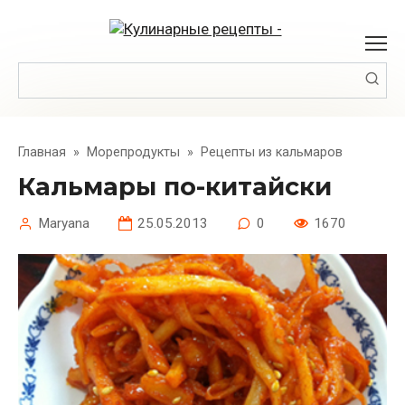
Перейти
к
контенту
Поиск:
Главная
»
Морепродукты
»
Рецепты из кальмаров
Кальмары по-китайски
Maryana
25.05.2013
0
1670