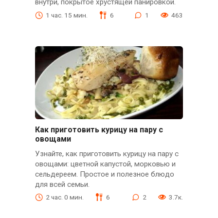
внутри, покрытое хрустящей панировкой.
1 час. 15 мин.
6
1
463
Как приготовить курицу на пару с
овощами
Узнайте, как приготовить курицу на пару с
овощами: цветной капустой, морковью и
сельдереем. Простое и полезное блюдо
для всей семьи.
2 час. 0 мин.
6
2
3.7к.