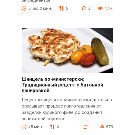
ингредиентов
5 час. 0 мин.
6
0
1.1к.
Шницель по-министерски:
Традиционный рецепт с батонной
панировкой
Рецепт шницеля по-министерски детально
описывает процесс приготовления от
разделки куриного филе до создания
аппетитной корочки
45 мин.
4
1
579