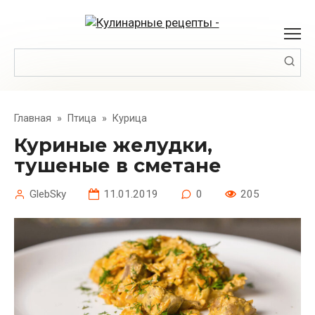
Перейти
к
контенту
Поиск:
Главная
»
Птица
»
Курица
Куриные желудки,
тушеные в сметане
GlebSky
11.01.2019
0
205