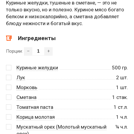
Куриные желудки, тушеные в сметане, — это не
только вкусно, но и полезно. Куриное мясо богато
белком и низкокалорийно, а сметана добавляет
блюду нежности и богатый вкус.
Ингредиенты
Порции:
–
+
Куриные желудки
500
гр.
Лук
2
шт.
Морковь
1
шт.
Сметана
1
стак.
Томатная паста
1
ст.л.
Корица молотая
1
ч.л.
Мускатный орех (Молотый мускатный
¼
ч.л.
орех)