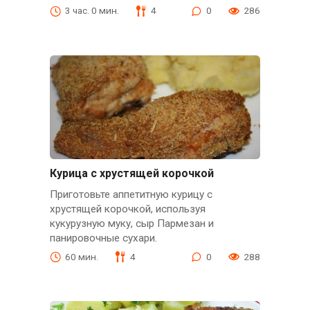
3 час. 0 мин.
4
0
286
Курица с хрустящей корочкой
Приготовьте аппетитную курицу с
хрустящей корочкой, используя
кукурузную муку, сыр Пармезан и
панировочные сухари.
60 мин.
4
0
288