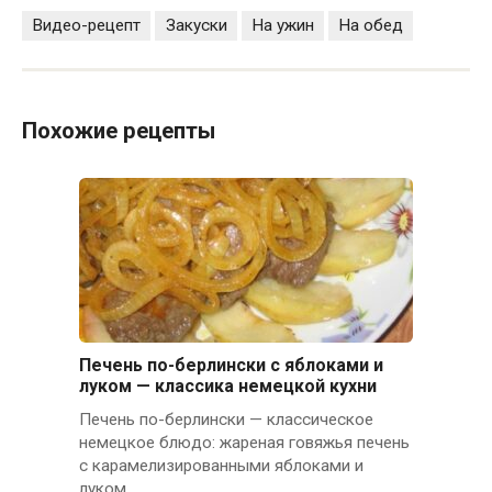
Видео-рецепт
Закуски
На ужин
На обед
Похожие рецепты
Печень по-берлински с яблоками и
луком — классика немецкой кухни
Печень по-берлински — классическое
немецкое блюдо: жареная говяжья печень
с карамелизированными яблоками и
луком.