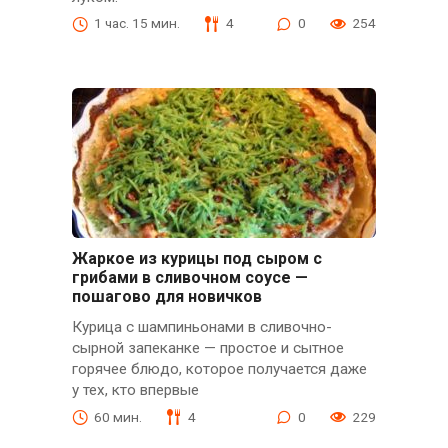
1 час. 15 мин.
4
0
254
Жаркое из курицы под сыром с
грибами в сливочном соусе —
пошагово для новичков
Курица с шампиньонами в сливочно-
сырной запеканке — простое и сытное
горячее блюдо, которое получается даже
у тех, кто впервые
60 мин.
4
0
229