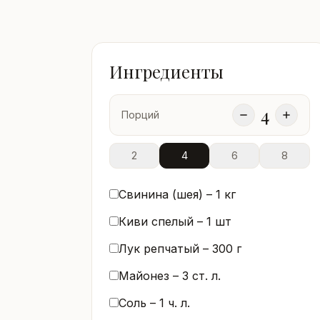
Ингредиенты
4
Порций
2
4
6
8
Свинина (шея) –
1
кг
Киви спелый –
1
шт
Лук репчатый –
300
г
Майонез –
3
ст. л.
Соль –
1
ч. л.