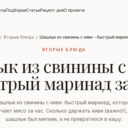
пты
Подборки
Статьи
Рецепт дня
О проекте
/
Вторые блюда
/
Шашлык из свинины с киви – быстрый марин
ВТОРЫЕ БЛЮДА
к из свинины с 
трый маринад за
шлык из свинины с киви: быстрый маринад, кото
чает мясо за час. Сколько держать киви (важно!)
шашлык был мягким, а не превратился в кашу.