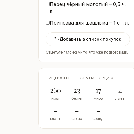
Перец чёрный молотый –
0,5
ч.
л.
Приправа для шашлыка –
1
ст. л.
Добавить в список покупок
Отметьте галочками то, что уже подготовили.
ПИЩЕВАЯ ЦЕННОСТЬ НА ПОРЦИЮ
260
23
17
4
ккал
белки
жиры
углев.
–
–
–
клетч.
сахар
соль, г