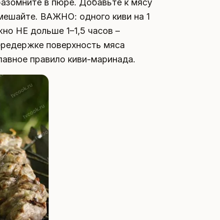
 разомните в пюре. Добавьте к мясу
мешайте. ВАЖНО: одного киви на 1
но НЕ дольше 1–1,5 часов –
передержке поверхность мяса
лавное правило киви-маринада.