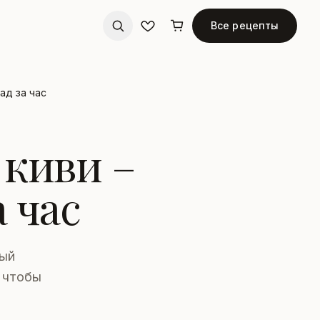
Все рецепты
ад за час
киви –
 час
рый
, чтобы