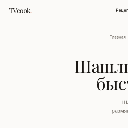
TVcook
.
Реце
Главная
Шашлы
быс
Ша
размяг