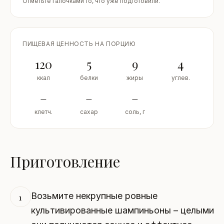
Отметьте галочками то, что уже подготовили.
ПИЩЕВАЯ ЦЕННОСТЬ НА ПОРЦИЮ
120
5
9
4
ккал
белки
жиры
углев.
–
–
–
клетч.
сахар
соль, г
Приготовление
Возьмите некрупные ровные
1
культивированные шампиньоны – целыми