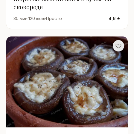
сковороде
30 мин
·
120 ккал
·
Просто
4,6 ★