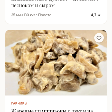
чесноком и сыром
35 мин
·
130 ккал
·
Просто
4,7 ★
ГАРНИРЫ
Жареные шампиньоны с луком на