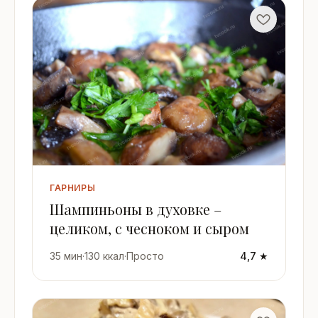
ГАРНИРЫ
Шампиньоны в духовке –
целиком, с чесноком и сыром
35 мин
·
130 ккал
·
Просто
4,7 ★