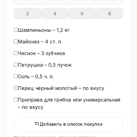
2
4
6
8
Шампиньоны –
1,2
кг
Майонез –
4
ст. л.
Чеснок –
3
зубчика
Петрушка –
0,5
пучок
Соль –
0,5
ч. л.
Перец чёрный молотый – по вкусу
Приправа для грибов или универсальная
– по вкусу
Добавить в список покупок