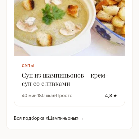
СУПЫ
Суп из шампиньонов – крем-
суп со сливками
40 мин
·
180 ккал
·
Просто
4,8 ★
Вся подборка «Шампиньоны» →