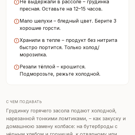
Не выдержали в рассоле – грудинка
пресная. Оставьте на 12–15 часов.
Мало шелухи – бледный цвет. Берите 3
хорошие горсти.
Хранили в тепле – продукт без нитрита
быстро портится. Только холод/
морозилка.
Резали тёплой – крошится.
Подморозьте, режьте холодной.
С ЧЕМ ПОДАВАТЬ
Грудинку горячего засола подают холодной,
нарезанной тонкими ломтиками, – как закуску и
домашнюю замену колбасе: на бутерброды с
чёрным хлебом и горчицей, к отварному или