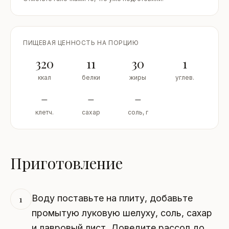
ПИЩЕВАЯ ЦЕННОСТЬ НА ПОРЦИЮ
320
11
30
1
ккал
белки
жиры
углев.
–
–
–
клетч.
сахар
соль, г
Приготовление
Воду поставьте на плиту, добавьте
1
промытую луковую шелуху, соль, сахар
и лавровый лист. Доведите рассол до