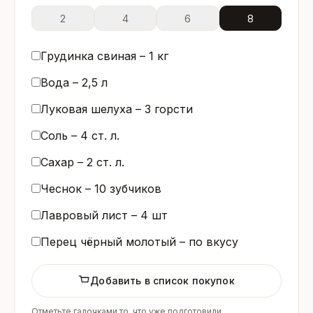
2
4
6
8
Грудинка свиная –
1
кг
Вода –
2,5
л
Луковая шелуха –
3
горсти
Соль –
4
ст. л.
Сахар –
2
ст. л.
Чеснок –
10
зубчиков
Лавровый лист –
4
шт
Перец чёрный молотый – по вкусу
Добавить в список покупок
Отметьте галочками то, что уже подготовили.