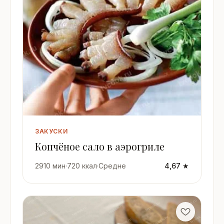
ЗАКУСКИ
Копчёное сало в аэрогриле
2910 мин
·
720 ккал
·
Средне
4,67 ★