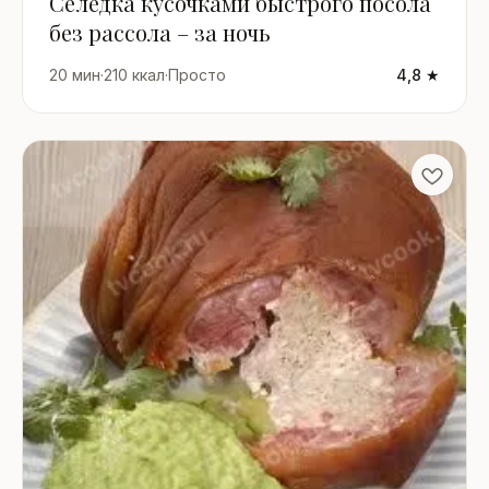
Селёдка кусочками быстрого посола
без рассола – за ночь
20 мин
·
210 ккал
·
Просто
4,8 ★