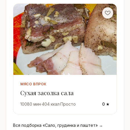
МЯСО ВПРОК
Сухая засолка сала
10080 мин
·
404 ккал
·
Просто
0 ★
Вся подборка «Сало, грудинка и паштет» →