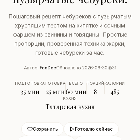
Пошаговый рецепт чебуреков с пузырчатым
хрустящим тестом на кипятке и сочным
фаршем из свинины и говядины. Простые
пропорции, проверенная техника жарки,
готовые чебуреки за час.
Автор:
FooDee
Обновлено 2026-06-30
31
ПОДГОТОВКА
ГОТОВКА
ВСЕГО
ПОРЦИЙ
КАЛОРИИ
35 мин
25 мин
60 мин
8
485
КУХНЯ
Татарская кухня
Сохранить
Готовлю сейчас