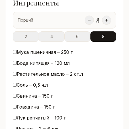
Ингредиенты
8
Порций
2
4
6
8
Мука пшеничная –
250
г
Вода кипящая –
120
мл
Растительное масло –
2
ст.л
Соль –
0,5
ч.л
Свинина –
150
г
Говядина –
150
г
Лук репчатый –
100
г
Чеснок –
2
зубчик