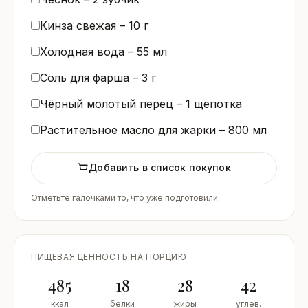
Кинза свежая –
10
г
Холодная вода –
55
мл
Соль для фарша –
3
г
Чёрный молотый перец –
1
щепотка
Растительное масло для жарки –
800
мл
Добавить в список покупок
Отметьте галочками то, что уже подготовили.
ПИЩЕВАЯ ЦЕННОСТЬ НА ПОРЦИЮ
485
18
28
42
ккал
белки
жиры
углев.