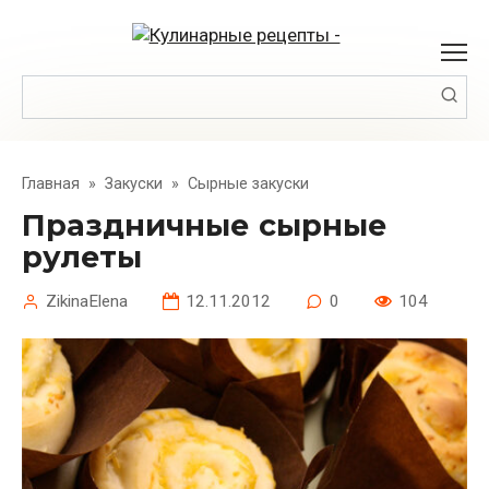
Перейти
к
контенту
Поиск:
Главная
»
Закуски
»
Сырные закуски
Праздничные сырные
рулеты
ZikinaElena
12.11.2012
0
104