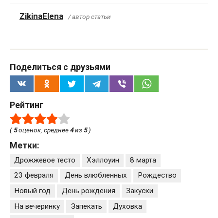
ZikinaElena
/ автор статьи
Поделиться с друзьями
Рейтинг
(
5
оценок, среднее
4
из
5
)
Метки:
Дрожжевое тесто
Хэллоуин
8 марта
23 февраля
День влюбленных
Рождество
Новый год
День рождения
Закуски
На вечеринку
Запекать
Духовка