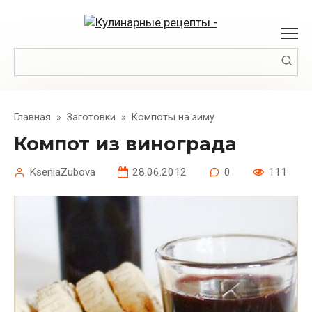
Перейти
к
контенту
Поиск:
Главная
»
Заготовки
»
Компоты на зиму
Компот из винограда
KseniaZubova
28.06.2012
0
111