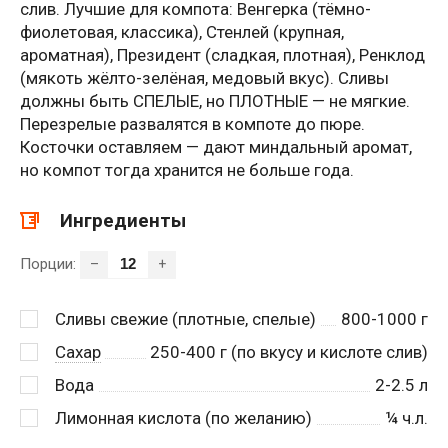
слив. Лучшие для компота: Венгерка (тёмно-
фиолетовая, классика), Стенлей (крупная,
ароматная), Президент (сладкая, плотная), Ренклод
(мякоть жёлто-зелёная, медовый вкус). Сливы
должны быть СПЕЛЫЕ, но ПЛОТНЫЕ — не мягкие.
Перезрелые развалятся в компоте до пюре.
Косточки оставляем — дают миндальный аромат,
но компот тогда хранится не больше года.
Ингредиенты
Порции:
–
+
Сливы свежие (плотные, спелые)
800-1000
г
Сахар
250-400
г (по вкусу и кислоте слив)
Вода
2-2.5
л
Лимонная кислота (по желанию)
¼
ч.л.