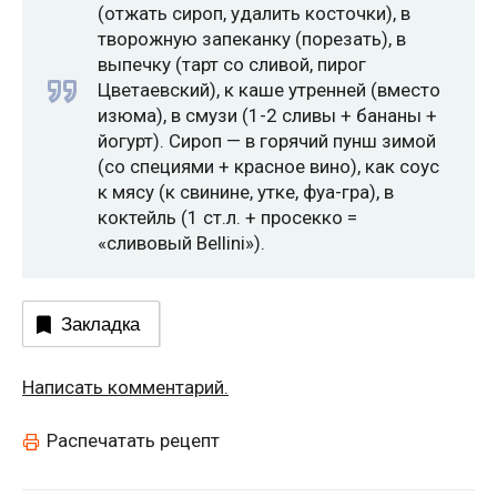
(отжать сироп, удалить косточки), в
творожную запеканку (порезать), в
выпечку (тарт со сливой, пирог
Цветаевский), к каше утренней (вместо
изюма), в смузи (1-2 сливы + бананы +
йогурт). Сироп — в горячий пунш зимой
(со специями + красное вино), как соус
к мясу (к свинине, утке, фуа-гра), в
коктейль (1 ст.л. + просекко =
«сливовый Bellini»).
Закладка
Написать комментарий.
Распечатать рецепт