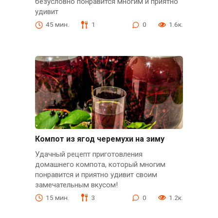
безусловно понравится многим и приятно
удивит
45 мин.
1
0
1.6к.
Компот из ягод черемухи на зиму
Удачный рецепт приготовления
домашнего компота, который многим
понравится и приятно удивит своим
замечательным вкусом!
15 мин.
3
0
1.2к.