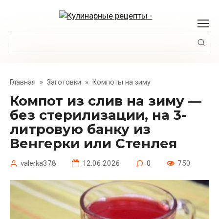
Перейти
к
контенту
Поиск:
Главная
»
Заготовки
»
Компоты на зиму
Компот из слив на зиму —
без стерилизации, на 3-
литровую банку из
Венгерки или Стенлея
valerka378
12.06.2026
0
750