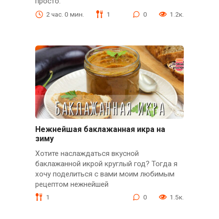
просто.
2 час. 0 мин.
1
0
1.2к.
Нежнейшая баклажанная икра на
зиму
Хотите наслаждаться вкусной
баклажанной икрой круглый год? Тогда я
хочу поделиться с вами моим любимым
рецептом нежнейшей
1
0
1.5к.