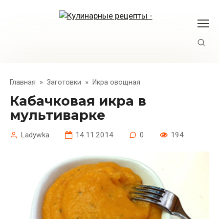
Перейти
к
контенту
Поиск:
Главная
»
Заготовки
»
Икра овощная
Кабачковая икра в
мультиварке
Ladywka
14.11.2014
0
194