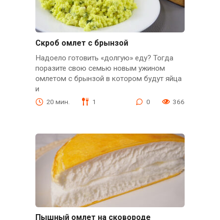
Скроб омлет с брынзой
Надоело готовить «долгую» еду? Тогда
поразите свою семью новым ужином
омлетом с брынзой в котором будут яйца
и
20 мин.
1
0
366
Пышный омлет на сковороде