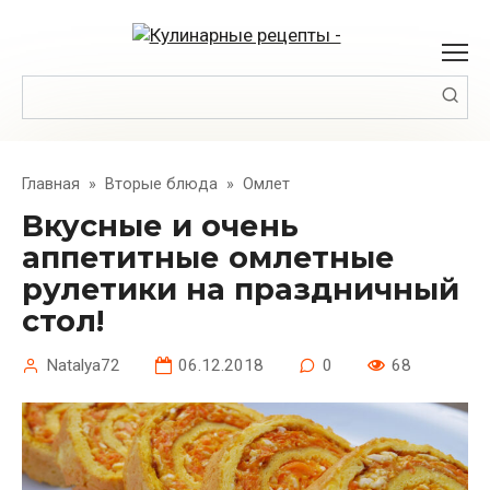
Перейти
к
контенту
Поиск:
Главная
»
Вторые блюда
»
Омлет
Вкусные и очень
аппетитные омлетные
рулетики на праздничный
стол!
Natalya72
06.12.2018
0
68