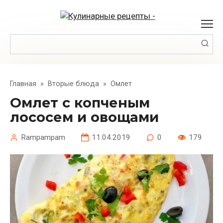
Перейти
к
контенту
Поиск:
Главная
»
Вторые блюда
»
Омлет
Омлет с копченым
лососем и овощами
Rampampam
11.04.2019
0
179