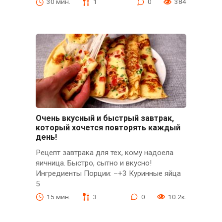
30 мин.
1
0
384
Очень вкусный и быстрый завтрак,
который хочется повторять каждый
день!
Рецепт завтрака для тех, кому надоела
яичница. Быстро, сытно и вкусно!
Ингредиенты Порции: –+3 Куринные яйца
5
15 мин.
3
0
10.2к.