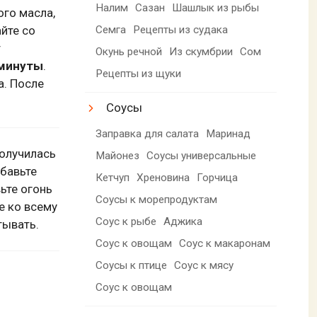
Налим
Сазан
Шашлык из рыбы
ого масла,
Семга
Рецепты из судака
йте со
т
Окунь речной
Из скумбрии
Сом
 минуты
.
Рецепты из щуки
а. После
Соусы
Заправка для салата
Маринад
получилась
Майонез
Соусы универсальные
обавьте
Кетчуп
Хреновина
Горчица
вьте огонь
Соусы к морепродуктам
те ко всему
Соус к рыбе
Аджика
тывать.
Соус к овощам
Соус к макаронам
Соусы к птице
Соус к мясу
Соус к овощам