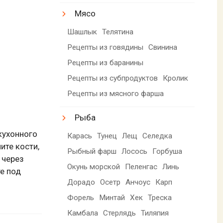
Мясо
Шашлык
Телятина
Рецепты из говядины
Свинина
Рецепты из баранины
Рецепты из субпродуктов
Кролик
Рецепты из мясного фарша
Рыба
кухонного
Карась
Тунец
Лещ
Селедка
ите кости,
Рыбный фарш
Лосось
Горбуша
 через
Окунь морской
Пеленгас
Линь
те под
Дорадо
Осетр
Анчоус
Карп
Форель
Минтай
Хек
Треска
Камбала
Стерлядь
Тиляпия