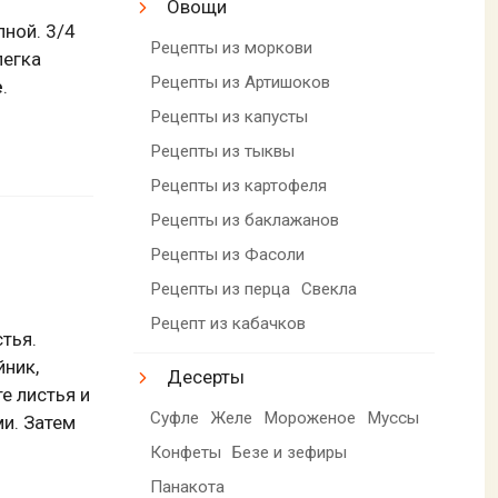
Овощи
пной. 3/4
Рецепты из моркови
легка
Рецепты из Артишоков
е
.
Рецепты из капусты
Рецепты из тыквы
Рецепты из картофеля
Рецепты из баклажанов
Рецепты из Фасоли
Рецепты из перца
Свекла
Рецепт из кабачков
тья.
йник,
Десерты
е листья и
Суфле
Желе
Мороженое
Муссы
ми. Затем
Конфеты
Безе и зефиры
Панакота