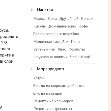
Напитки
Морсы
Соки
Другой чай
Коньяк
Кисель
Домашнее вино
Кофе
оуса.
Безалкогольные коктейли
пределите
Молочные коктейли
Пиво
 1/3
тверть
Зеленый чай
Квас
Компоты
орите в
Фруктовые напитки
Черный чай
ий слой
Морепродукты
Устрицы
Блюда из морских гребешков
Блюда из мидий
Рецепты из кальмаров
ей
Рецепты из трепангов