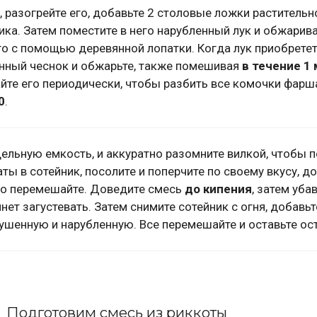
, разогрейте его, добавьте 2 столовые ложки растительн
ика. Затем поместите в него нарубленный лук и обжарива
го с помощью деревянной лопатки. Когда лук приобрете
енный чеснок и обжарьте, также помешивая
в течение 1
йте его периодически, чтобы разбить все комочки фарш
0
.
ельную емкость, и аккуратно разомните вилкой, чтобы 
ы в сотейник, посолите и поперчите по своему вкусу, д
ко перемешайте. Доведите смесь
до кипения
, затем уба
чнет загустевать. Затем снимите сотейник с огня, добавь
ушенную и нарубленную. Все перемешайте и оставьте ос
Подготовим смесь из риккоты