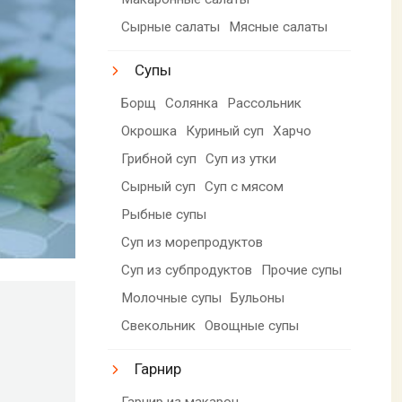
Сырные салаты
Мясные салаты
Супы
Борщ
Солянка
Рассольник
Окрошка
Куриный суп
Харчо
Грибной суп
Суп из утки
Сырный суп
Суп с мясом
Рыбные супы
Суп из морепродуктов
Суп из субпродуктов
Прочие супы
Молочные супы
Бульоны
Свекольник
Овощные супы
Гарнир
Гарнир из макарон