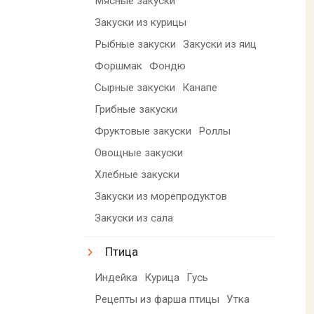
Мясные закуски
Закуски из курицы
Рыбные закуски
Закуски из яиц
Форшмак
Фондю
Сырные закуски
Канапе
Грибные закуски
Фруктовые закуски
Роллы
Овощные закуски
Хлебные закуски
Закуски из морепродуктов
Закуски из сала
Птица
Индейка
Курица
Гусь
Рецепты из фарша птицы
Утка