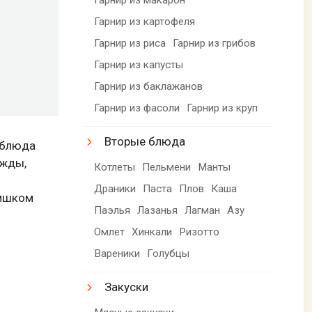
Гарнир из картофеля
Гарнир из риса
Гарнир из грибов
Гарнир из капусты
Гарнир из баклажанов
Гарнир из фасоли
Гарнир из круп
Вторые блюда
 блюда
ожды,
Котлеты
Пельмени
Манты
Драники
Паста
Плов
Каша
лишком
Паэлья
Лазанья
Лагман
Азу
Омлет
Хинкали
Ризотто
Вареники
Голубцы
Закуски