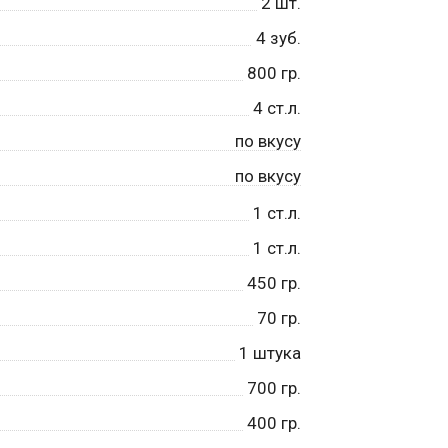
2
шт.
4
зуб.
800
гр.
4
ст.л.
по вкусу
по вкусу
1
ст.л.
1
ст.л.
450
гр.
70
гр.
1
штука
700
гр.
400
гр.