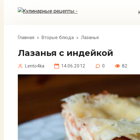
Перейти
к
контенту
Главная
»
Вторые блюда
»
Лазанья
Лазанья с индейкой
Lento4ka
14.06.2012
0
82