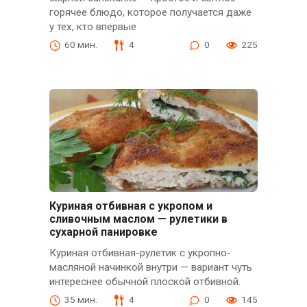
горячее блюдо, которое получается даже
у тех, кто впервые
60 мин.
4
0
225
Куриная отбивная с укропом и
сливочным маслом — рулетики в
сухарной панировке
Куриная отбивная-рулетик с укропно-
масляной начинкой внутри — вариант чуть
интереснее обычной плоской отбивной.
35 мин.
4
0
145