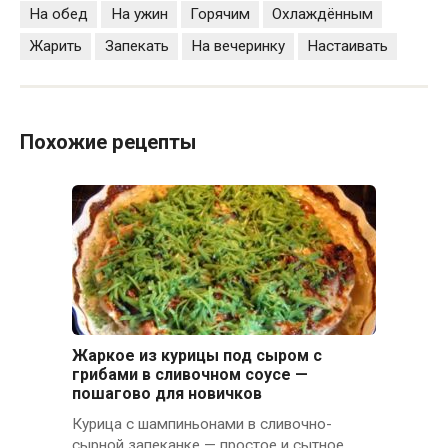
На обед
На ужин
Горячим
Охлаждённым
Жарить
Запекать
На вечеринку
Настаивать
Похожие рецепты
Жаркое из курицы под сыром с
грибами в сливочном соусе —
пошагово для новичков
Курица с шампиньонами в сливочно-
сырной запеканке — простое и сытное