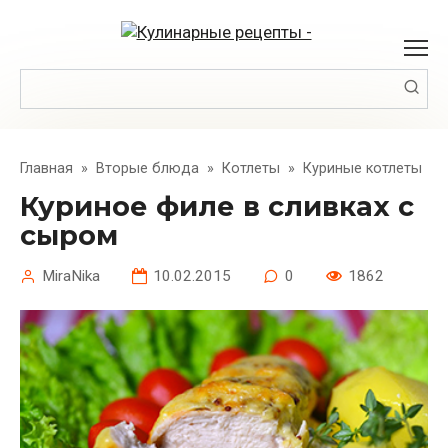
Перейти
к
контенту
Поиск:
Главная
»
Вторые блюда
»
Котлеты
»
Куриные котлеты
Куриное филе в сливках с
сыром
MiraNika
10.02.2015
0
1862