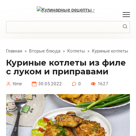
Перейти
к
контенту
Поиск:
Главная
»
Вторые блюда
»
Котлеты
»
Куриные котлеты
Куриные котлеты из филе
с луком и приправами
ttmir
30.05.2022
0
1627