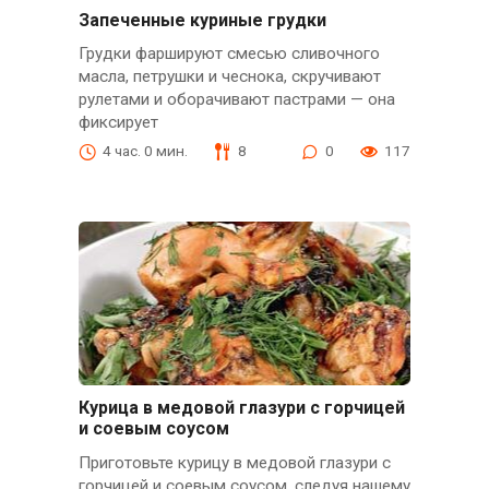
Запеченные куриные грудки
Грудки фаршируют смесью сливочного
масла, петрушки и чеснока, скручивают
рулетами и оборачивают пастрами — она
фиксирует
4 час. 0 мин.
8
0
117
Курица в медовой глазури с горчицей
и соевым соусом
Приготовьте курицу в медовой глазури с
горчицей и соевым соусом, следуя нашему