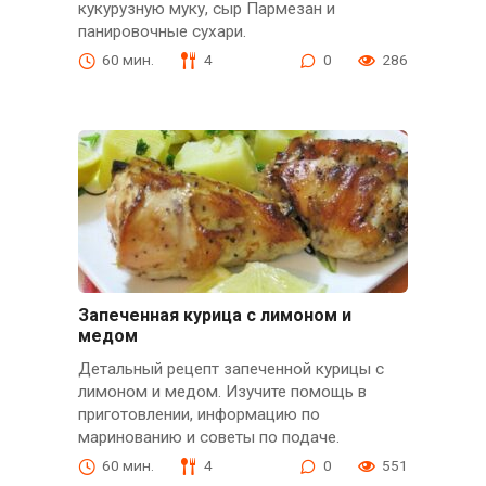
кукурузную муку, сыр Пармезан и
панировочные сухари.
60 мин.
4
0
286
Запеченная курица с лимоном и
медом
Детальный рецепт запеченной курицы с
лимоном и медом. Изучите помощь в
приготовлении, информацию по
маринованию и советы по подаче.
60 мин.
4
0
551