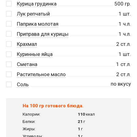
Курица грудинка
500
гр.
Лук репчатый
1
шт.
Паприка молотая
1
ч.л.
Приправа для курицы
1
ч.л.
Крахмал
2
ст.л.
Куринные яйца
1
шт.
Сметана
1
ст.л.
Растительное масло
2
ст.л.
по вкусу
Соль
На 100 гр готового блюда.
Калории:
110
ккал
Белки:
21
г
Жиры:
1
г
Углеводы:
1
г