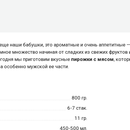
еще наши бабушки, это ароматные и очень аппетитные —
мное множество начиная от сладких из свежих фруктов 
егодня мы приготовим вкусные
пирожки с мясом
, кото
 а особенно мужской ее части.
800
гр.
6-7
стак.
11
гр.
450-500
мл.