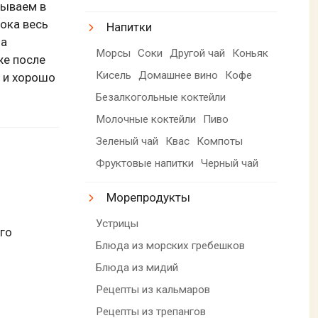
дываем в
ока весь
Напитки
 а
Морсы
Соки
Другой чай
Коньяк
же после
Кисель
Домашнее вино
Кофе
ц и хорошо
Безалкогольные коктейли
Молочные коктейли
Пиво
Зеленый чай
Квас
Компоты
Фруктовые напитки
Черный чай
Морепродукты
Устрицы
ого
Блюда из морских гребешков
Блюда из мидий
Рецепты из кальмаров
Рецепты из трепангов