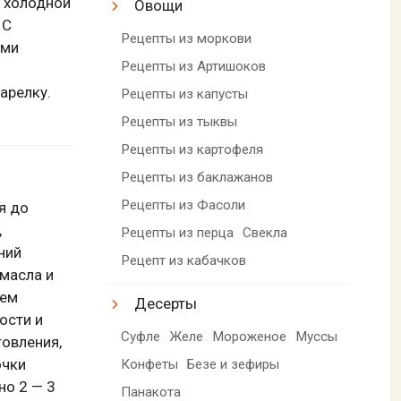
 холодной
Овощи
 С
Рецепты из моркови
ами
Рецепты из Артишоков
арелку.
Рецепты из капусты
Рецепты из тыквы
Рецепты из картофеля
Рецепты из баклажанов
Рецепты из Фасоли
я до
,
Рецепты из перца
Свекла
ний
Рецепт из кабачков
 масла и
аем
Десерты
ости и
Суфле
Желе
Мороженое
Муссы
товления,
очки
Конфеты
Безе и зефиры
но 2 — 3
Панакота