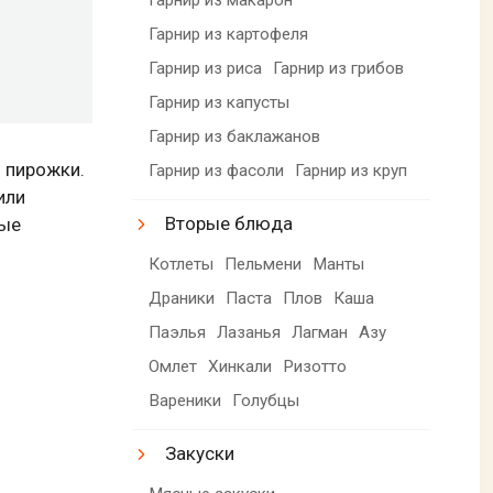
Гарнир из картофеля
Гарнир из риса
Гарнир из грибов
Гарнир из капусты
Гарнир из баклажанов
 пирожки.
Гарнир из фасоли
Гарнир из круп
или
Вторые блюда
рые
Котлеты
Пельмени
Манты
Драники
Паста
Плов
Каша
Паэлья
Лазанья
Лагман
Азу
Омлет
Хинкали
Ризотто
Вареники
Голубцы
Закуски