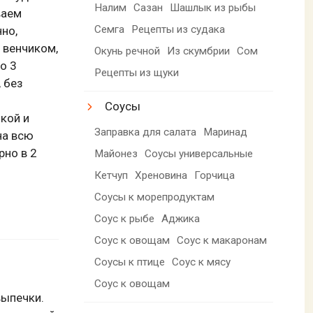
Налим
Сазан
Шашлык из рыбы
ваем
Семга
Рецепты из судака
но,
 венчиком,
Окунь речной
Из скумбрии
Сом
о 3
Рецепты из щуки
 без
Соусы
кой и
Заправка для салата
Маринад
 на всю
рно в 2
Майонез
Соусы универсальные
Кетчуп
Хреновина
Горчица
Соусы к морепродуктам
Соус к рыбе
Аджика
Соус к овощам
Соус к макаронам
Соусы к птице
Соус к мясу
Соус к овощам
выпечки.