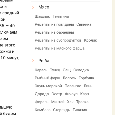
а и
Мясо
а средний
Шашлык
Телятина
ой,
Рецепты из говядины
Свинина
35 — 40
ыключаем
Рецепты из баранины
ваем
Рецепты из субпродуктов
Кролик
ле этого
Рецепты из мясного фарша
рожжи и
10 минут,
Рыба
Карась
Тунец
Лещ
Селедка
Рыбный фарш
Лосось
Горбуша
Окунь морской
Пеленгас
Линь
Дорадо
Осетр
Анчоус
Карп
Форель
Минтай
Хек
Треска
ольшую
Камбала
Стерлядь
Тиляпия
ой будем