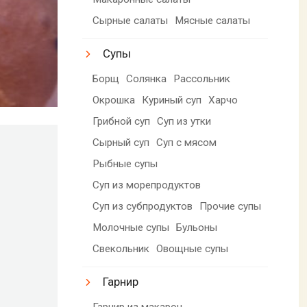
Сырные салаты
Мясные салаты
Супы
Борщ
Солянка
Рассольник
Окрошка
Куриный суп
Харчо
Грибной суп
Суп из утки
Сырный суп
Суп с мясом
Рыбные супы
Суп из морепродуктов
Суп из субпродуктов
Прочие супы
Молочные супы
Бульоны
Свекольник
Овощные супы
Гарнир
Гарнир из макарон