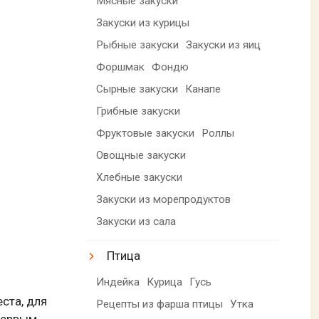
Мясные закуски
Закуски из курицы
Рыбные закуски
Закуски из яиц
Форшмак
Фондю
Сырные закуски
Канапе
Грибные закуски
Фруктовые закуски
Роллы
Овощные закуски
Хлебные закуски
Закуски из морепродуктов
Закуски из сала
Птица
Индейка
Курица
Гусь
ста, для
Рецепты из фарша птицы
Утка
первым