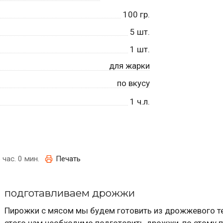
100
гр.
5
шт.
1
шт.
для жарки
по вкусу
1
ч.л.
 час. 0 мин.
Печать
подготавливаем дрожжи
Пирожки с мясом мы будем готовить из дрожжевого те
этого нам необходимо подготовить дрожжи, по этому 