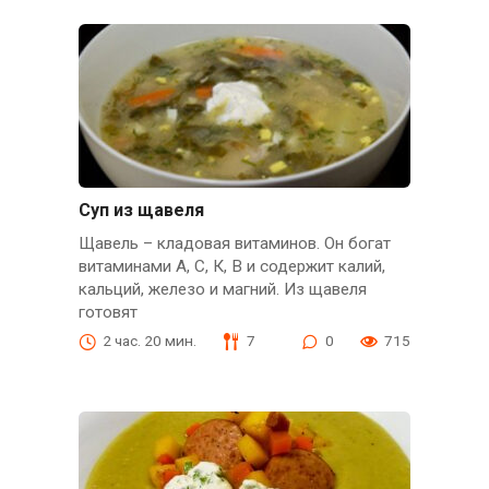
Суп из щавеля
Щавель – кладовая витаминов. Он богат
витаминами А, С, К, В и содержит калий,
кальций, железо и магний. Из щавеля
готовят
2 час. 20 мин.
7
0
715