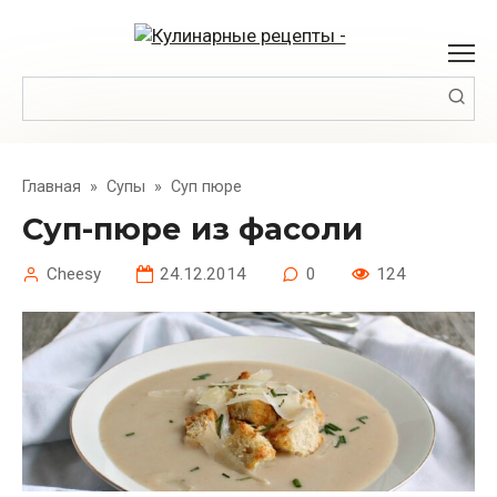
Перейти
к
контенту
Поиск:
Главная
»
Супы
»
Суп пюре
Cуп-пюре из фасоли
Cheesy
24.12.2014
0
124