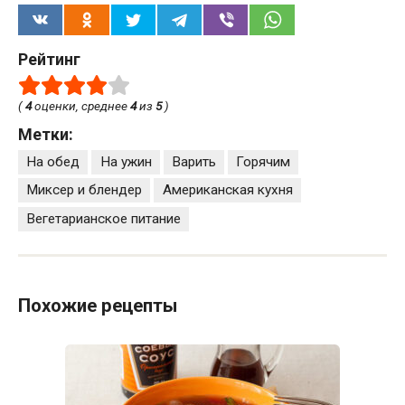
Рейтинг
(
4
оценки, среднее
4
из
5
)
Метки:
На обед
На ужин
Варить
Горячим
Миксер и блендер
Американская кухня
Вегетарианское питание
Похожие рецепты