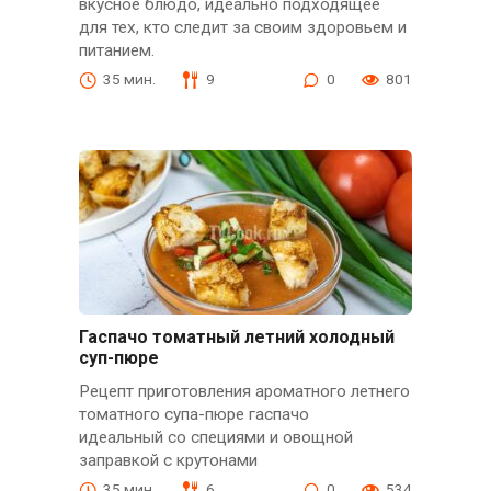
вкусное блюдо, идеально подходящее
для тех, кто следит за своим здоровьем и
питанием.
35 мин.
9
0
801
Гаспачо томатный летний холодный
суп-пюре
Рецепт приготовления ароматного летнего
томатного супа-пюре гаспачо
идеальный со специями и овощной
заправкой с крутонами
35 мин.
6
0
534