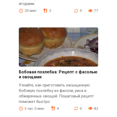
ягодами.
20 мин.
2
0
77
Бобовая похлебка: Рецепт с фасолью
и овощами
Узнайте, как приготовить насыщенную
бобовую похлебку из фасоли, риса и
обжаренных овощей. Пошаговый рецепт
поможет быстро
3 час. 0 мин.
4
0
82