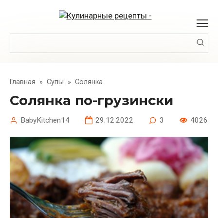
Перейти
к
контенту
Поиск:
Главная
»
Супы
»
Солянка
Солянка по-грузински
BabyKitchen14
29.12.2022
3
4026