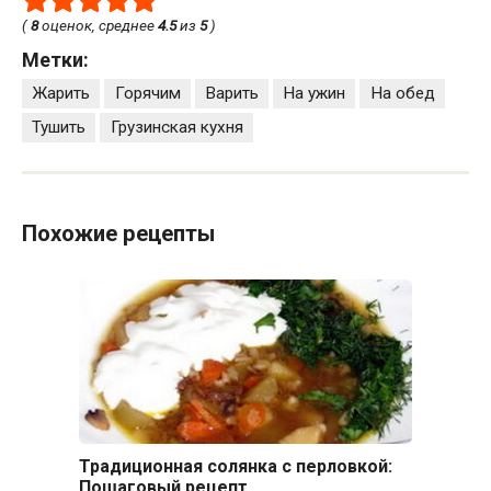
(
8
оценок, среднее
4.5
из
5
)
Метки:
Жарить
Горячим
Варить
На ужин
На обед
Тушить
Грузинская кухня
Похожие рецепты
Традиционная солянка с перловкой:
Пошаговый рецепт