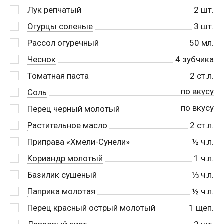
Лук репчатый
2
шт.
Огурцы соленые
3
шт.
Рассол огуречный
50
мл.
Чеснок
4
зубчика
Томатная паста
2
ст.л.
по вкусу
Соль
по вкусу
Перец черный молотый
Растительное масло
2
ст.л.
Приправа «Хмели-Сунели»
½
ч.л.
Кориандр молотый
1
ч.л.
Базилик сушеный
⅓
ч.л.
Паприка молотая
½
ч.л.
Перец красный острый молотый
1
щеп.