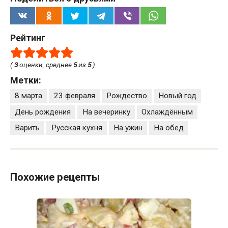
Рейтинг
(
3
оценки, среднее
5
из
5
)
Метки:
8 марта
23 февраля
Рождество
Новый год
День рождения
На вечеринку
Охлаждённым
Варить
Русская кухня
На ужин
На обед
Похожие рецепты