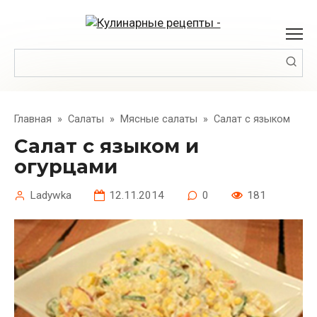
Перейти
к
контенту
Поиск:
Главная
»
Салаты
»
Мясные салаты
»
Салат с языком
Салат с языком и
огурцами
Ladywka
12.11.2014
0
181