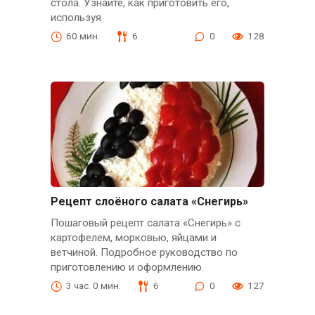
стола. Узнайте, как приготовить его,
используя
60 мин.
6
0
128
Рецепт слоёного салата «Снегирь»
Пошаговый рецепт салата «Снегирь» с
картофелем, морковью, яйцами и
ветчиной. Подробное руководство по
приготовлению и оформлению.
3 час. 0 мин.
6
0
127