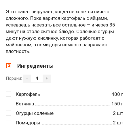
Этот салат выручает, когда не хочется ничего
сложного. Пока варится картофель с яйцами,
успеваешь нарезать всё остальное — и через 35
минут на столе сытное блюдо. Соленые огурцы
дают нужную кислинку, которая работает с
майонезом, а помидоры немного разряжают
плотность.
Ингредиенты
Порции:
–
+
Картофель
400
г
Ветчина
150
г
Огурцы солёные
2
шт
Помидоры
2
шт