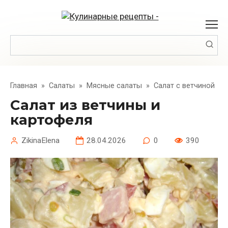
Перейти
к
контенту
Поиск:
Главная
»
Салаты
»
Мясные салаты
»
Салат с ветчиной
Салат из ветчины и
картофеля
ZikinaElena
28.04.2026
0
390