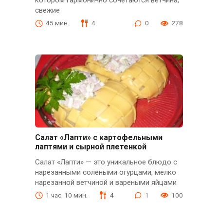
котором гармонично сочетаются ветчина,
свежие
45 мин.
4
0
278
Салат «Лапти» с картофельными
лаптями и сырной плетенкой
Салат «Лапти» — это уникальное блюдо с
нарезанными солеными огурцами, мелко
нарезанной ветчиной и вареными яйцами
1 час. 10 мин.
4
1
100