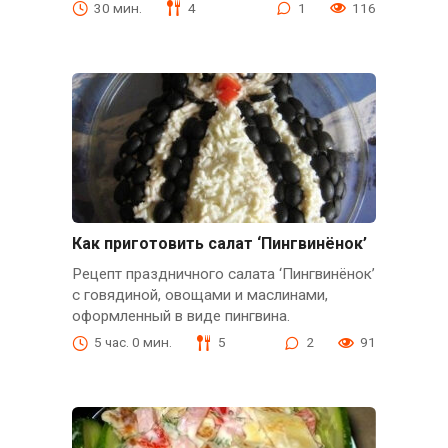
30 мин.
4
1
116
Как приготовить салат ‘Пингвинёнок’
Рецепт праздничного салата ‘Пингвинёнок’
с говядиной, овощами и маслинами,
оформленный в виде пингвина.
5 час. 0 мин.
5
2
91