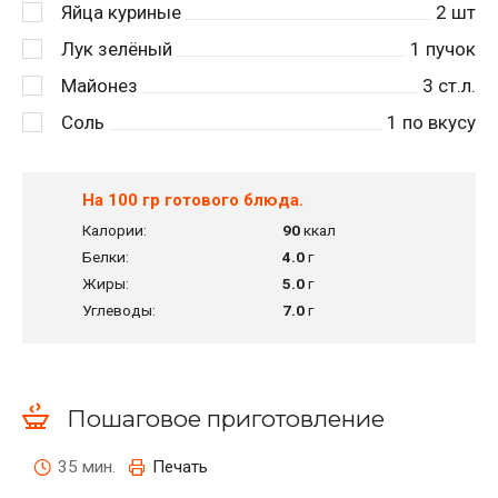
Яйца куриные
2
шт
Лук зелёный
1
пучок
Майонез
3
ст.л.
Соль
1
по вкусу
На 100 гр готового блюда.
Калории:
90
ккал
Белки:
4.0
г
Жиры:
5.0
г
Углеводы:
7.0
г
Пошаговое приготовление
35 мин.
Печать