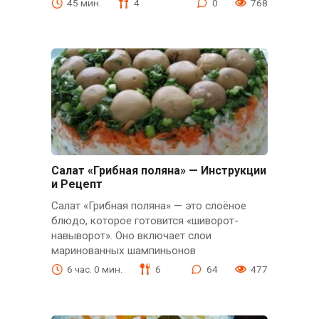
45 мин.
4
0
768
Салат «Грибная поляна» — Инструкции
и Рецепт
Салат «Грибная поляна» — это слоёное
блюдо, которое готовится «шиворот-
навыворот». Оно включает слои
маринованных шампиньонов
6 час. 0 мин.
6
64
477