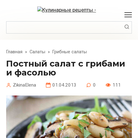
Перейти
к
контенту
Поиск:
Главная
»
Салаты
»
Грибные салаты
Постный салат с грибами
и фасолью
ZikinaElena
01.04.2013
0
111