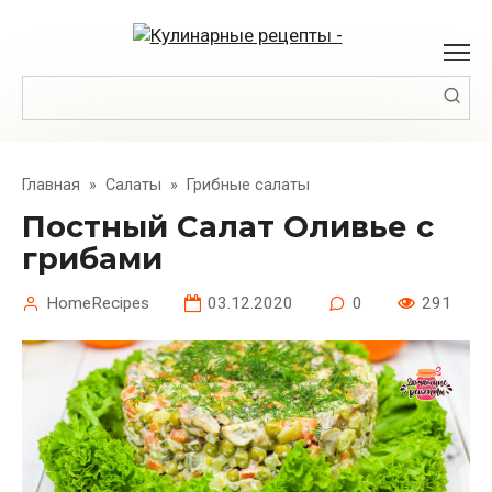
Перейти
к
контенту
Поиск:
Главная
»
Салаты
»
Грибные салаты
Постный Салат Оливье с
грибами
HomeRecipes
03.12.2020
0
291