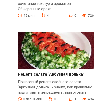
сочетание текстур и ароматов.
Обжаренные орехи
45 мин.
4
0
726
Рецепт салата ‘Арбузная долька’
Пошаговый рецепт слоёного салата
‘Арбузная долька’. Узнайте, как правильно
подготовить ингредиенты, приготовить
3 час. 0 мин.
3
1
494