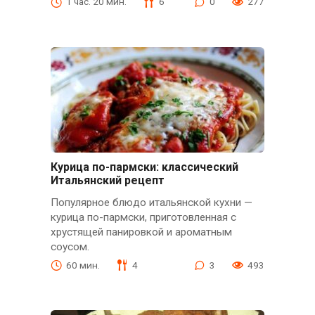
1 час. 20 мин.
6
0
277
Курица по-пармски: классический
Итальянский рецепт
Популярное блюдо итальянской кухни —
курица по-пармски, приготовленная с
хрустящей панировкой и ароматным
соусом.
60 мин.
4
3
493