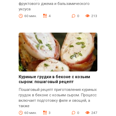
фруктового джема и бальзамического
уксуса
60 мин.
4
0
213
Куриные грудки в беконе с козьим
сыром: пошаговый рецепт
Пошаговый рецепт приготовления куриных
грудок в беконе с козьим сыром. Процесс
включает подготовку филе и овощей, а
также
60 мин.
3
0
247