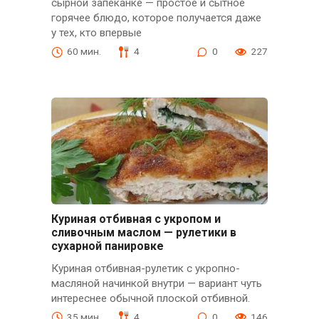
сырной запеканке — простое и сытное
горячее блюдо, которое получается даже
у тех, кто впервые
60 мин.
4
0
227
Куриная отбивная с укропом и
сливочным маслом — рулетики в
сухарной панировке
Куриная отбивная-рулетик с укропно-
масляной начинкой внутри — вариант чуть
интереснее обычной плоской отбивной.
35 мин.
4
0
146