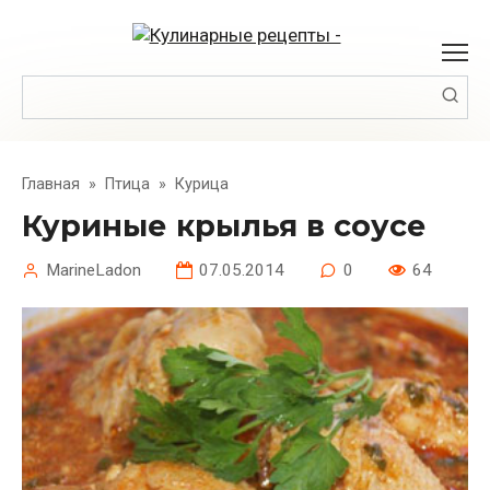
Перейти
к
контенту
Поиск:
Главная
»
Птица
»
Курица
Куриные крылья в соусе
MarineLadon
07.05.2014
0
64