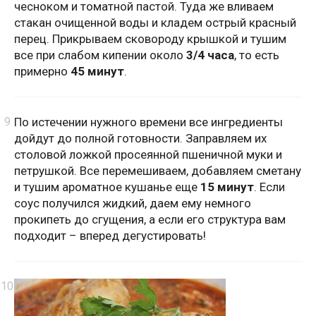
чесноком и томатной пастой. Туда же вливаем
стакан очищенной воды и кладем острый красный
перец. Прикрываем сковороду крышкой и тушим
все при слабом кипении около
3/4 часа
, то есть
примерно
45 минут
.
По истечении нужного времени все ингредиенты
дойдут до полной готовности. Заправляем их
столовой ложкой просеянной пшеничной муки и
петрушкой. Все перемешиваем, добавляем сметану
и тушим ароматное кушанье еще
15 минут
. Если
соус получился жидкий, даем ему немного
прокипеть до сгущения, а если его структура вам
подходит – вперед дегустировать!