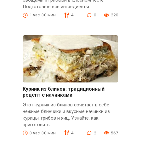
овощами и грибами в слоёном тесте.
Подготовьте все ингредиенты
1 час. 30 мин.
4
0
220
Курник из блинов: традиционный
рецепт с начинками
Этот курник из блинов сочетает в себе
нежные блинчики и вкусные начинки из
курицы, грибов и яиц. Узнайте, как
приготовить
3 час. 30 мин.
4
2
567