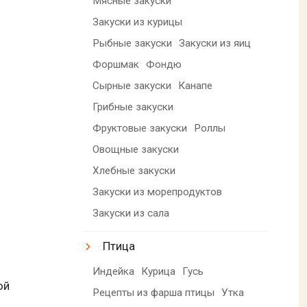
Мясные закуски
Закуски из курицы
Рыбные закуски
Закуски из яиц
Форшмак
Фондю
Сырные закуски
Канапе
Грибные закуски
Фруктовые закуски
Роллы
Овощные закуски
Хлебные закуски
Закуски из морепродуктов
Закуски из сала
Птица
Индейка
Курица
Гусь
ой
Рецепты из фарша птицы
Утка