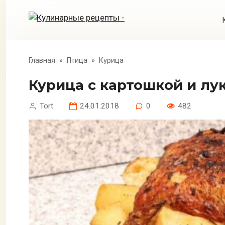
Перейти
к
контенту
Главная
»
Птица
»
Курица
Курица с картошкой и лу
Tort
24.01.2018
0
482