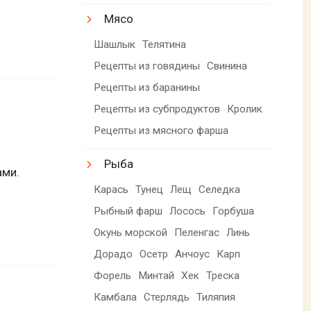
Мясо
Шашлык
Телятина
Рецепты из говядины
Свинина
Рецепты из баранины
Рецепты из субпродуктов
Кролик
Рецепты из мясного фарша
Рыба
ами.
Карась
Тунец
Лещ
Селедка
Рыбный фарш
Лосось
Горбуша
Окунь морской
Пеленгас
Линь
Дорадо
Осетр
Анчоус
Карп
Форель
Минтай
Хек
Треска
Камбала
Стерлядь
Тиляпия