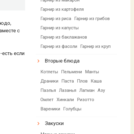
Гарнир из картофеля
Гарнир из риса
Гарнир из грибов
людо,
Гарнир из капусты
вместе с
Гарнир из баклажанов
Гарнир из фасоли
Гарнир из круп
-есть если
Вторые блюда
Котлеты
Пельмени
Манты
Драники
Паста
Плов
Каша
Паэлья
Лазанья
Лагман
Азу
Омлет
Хинкали
Ризотто
Вареники
Голубцы
Закуски