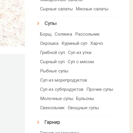
Сырные салаты
Мясные салаты
Супы
Борщ
Солянка
Рассольник
Окрошка
Куриный суп
Харчо
Грибной суп
Суп из утки
Сырный суп
Суп с мясом
Рыбные супы
Суп из морепродуктов
Суп из субпродуктов
Прочие супы
Молочные супы
Бульоны
Свекольник
Овощные супы
Гарнир
Гарнир из макарон