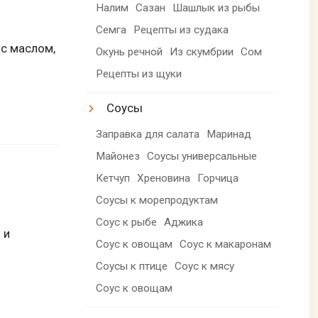
Налим
Сазан
Шашлык из рыбы
Семга
Рецепты из судака
 с маслом,
Окунь речной
Из скумбрии
Сом
Рецепты из щуки
Соусы
Заправка для салата
Маринад
Майонез
Соусы универсальные
Кетчуп
Хреновина
Горчица
Соусы к морепродуктам
Соус к рыбе
Аджика
 и
Соус к овощам
Соус к макаронам
Соусы к птице
Соус к мясу
Соус к овощам