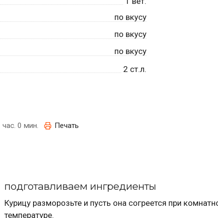
1
вет.
по вкусу
по вкусу
по вкусу
2
ст.л.
 час. 0 мин.
Печать
подготавливаем ингредиенты
Курицу разморозьте и пусть она согреется при комнатн
температуре.