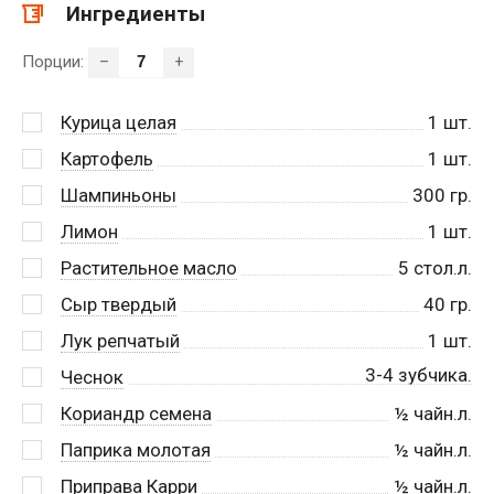
Ингредиенты
Порции:
–
+
Курица целая
1
шт.
Картофель
1
шт.
Шампиньоны
300
гр.
Лимон
1
шт.
Растительное масло
5
стол.л.
Сыр твердый
40
гр.
Лук репчатый
1
шт.
3-4 зубчика.
Чеснок
Кориандр семена
½
чайн.л.
Паприка молотая
½
чайн.л.
Приправа Карри
½
чайн.л.