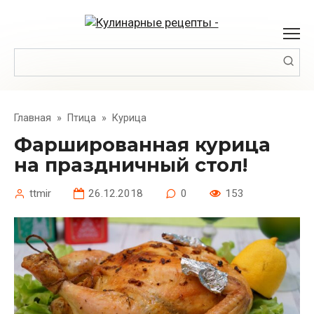
Перейти
к
контенту
Поиск:
Главная
»
Птица
»
Курица
Фаршированная курица
на праздничный стол!
ttmir
26.12.2018
0
153