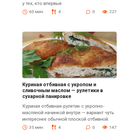
у тех, кто впервые
60 мин.
4
0
227
Куриная отбивная с укропом и
сливочным маслом — рулетики в
сухарной панировке
Куриная отбивная-рулетик с укропно-
масляной начинкой внутри — вариант чуть
интереснее обычной плоской отбивной.
35 мин.
4
0
147