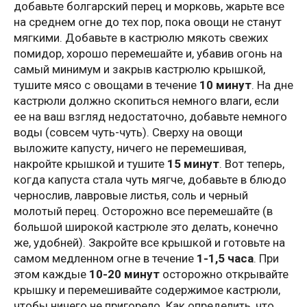
добавьте болгарский перец и морковь, жарьте все
на среднем огне до тех пор, пока овощи не станут
мягкими. Добавьте в кастрюлю мякоть свежих
помидор, хорошо перемешайте и, убавив огонь на
самый минимум и закрыв кастрюлю крышкой,
тушите мясо с овощами в течение
10 минут
. На дне
кастрюли должно скопиться немного влаги, если
ее на ваш взгляд недостаточно, добавьте немного
воды (совсем чуть-чуть). Сверху на овощи
выложите капусту, ничего не перемешивая,
накройте крышкой и тушите
15 минут
. Вот теперь,
когда капуста стала чуть мягче, добавьте в блюдо
чернослив, лавровые листья, соль и черный
молотый перец. Осторожно все перемешайте (в
большой широкой кастрюле это делать, конечно
же, удобней). Закройте все крышкой и готовьте на
самом медленном огне в течение
1-1,5 часа
. При
этом каждые
10-20 минут
осторожно открывайте
крышку и перемешивайте содержимое кастрюли,
чтобы ничего не пригорело. Как определить, что