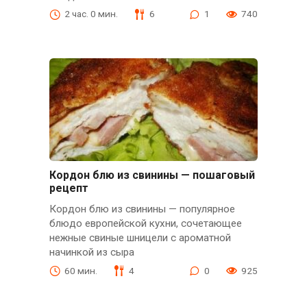
2 час. 0 мин.
6
1
740
Кордон блю из свинины — пошаговый
рецепт
Кордон блю из свинины — популярное
блюдо европейской кухни, сочетающее
нежные свиные шницели с ароматной
начинкой из сыра
60 мин.
4
0
925