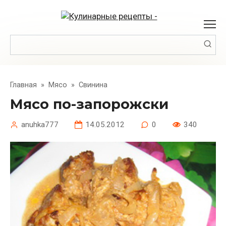
Перейти
к
контенту
Поиск:
Главная
»
Мясо
»
Свинина
Мясо по-запорожски
anuhka777
14.05.2012
0
340