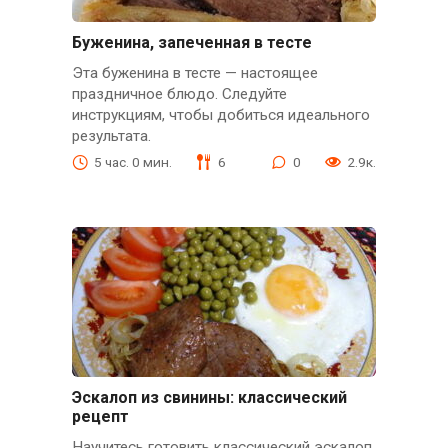
Буженина, запеченная в тесте
Эта буженина в тесте — настоящее
праздничное блюдо. Следуйте
инструкциям, чтобы добиться идеального
результата.
5 час. 0 мин.
6
0
2.9к.
Эскалоп из свинины: классический
рецепт
Научитесь готовить классический эскалоп