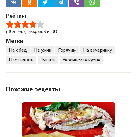
Рейтинг
(
6
оценок, среднее
4
из
5
)
Метки:
На обед
На ужин
Горячим
На вечеринку
Настаивать
Тушить
Украинская кухня
Похожие рецепты