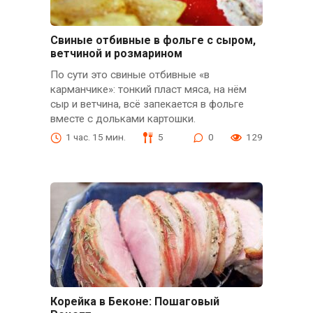
Свиные отбивные в фольге с сыром,
ветчиной и розмарином
По сути это свиные отбивные «в
карманчике»: тонкий пласт мяса, на нём
сыр и ветчина, всё запекается в фольге
вместе с дольками картошки.
1 час. 15 мин.
5
0
129
Корейка в Беконе: Пошаговый