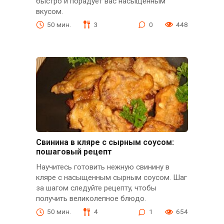
быстро и порадует вас насыщенным
вкусом.
50 мин.
3
0
448
Свинина в кляре с сырным соусом:
пошаговый рецепт
Научитесь готовить нежную свинину в
кляре с насыщенным сырным соусом. Шаг
за шагом следуйте рецептy, чтобы
получить великолепное блюдо.
50 мин.
4
1
654