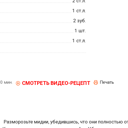
2
ст.л.
1
ст.л.
2
зуб.
1
шт.
1
ст.л.
0 мин.
Печать
СМОТРЕТЬ ВИДЕО-РЕЦЕПТ
Разморозьте мидии, убедившись, что они полностью о