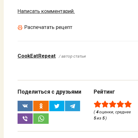
Написать комментарий.
Распечатать рецепт
CookEatRepeat
/ автор статьи
Поделиться с друзьями
Рейтинг
(
4
оценки, среднее
5
из
5
)