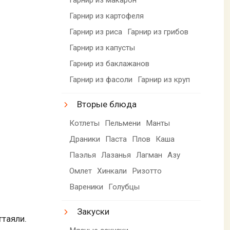
Гарнир из картофеля
Гарнир из риса
Гарнир из грибов
Гарнир из капусты
Гарнир из баклажанов
Гарнир из фасоли
Гарнир из круп
Вторые блюда
Котлеты
Пельмени
Манты
Драники
Паста
Плов
Каша
Паэлья
Лазанья
Лагман
Азу
Омлет
Хинкали
Ризотто
Вареники
Голубцы
Закуски
ттаяли.