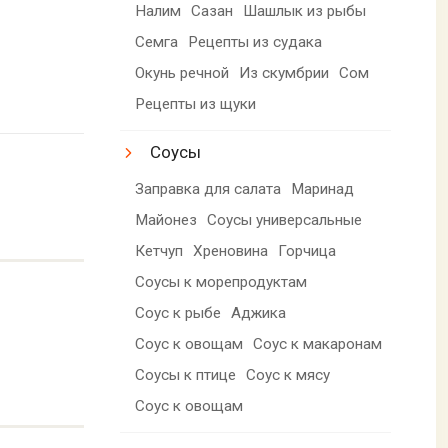
Налим
Сазан
Шашлык из рыбы
Семга
Рецепты из судака
Окунь речной
Из скумбрии
Сом
Рецепты из щуки
Соусы
Заправка для салата
Маринад
Майонез
Соусы универсальные
Кетчуп
Хреновина
Горчица
Соусы к морепродуктам
Соус к рыбе
Аджика
Соус к овощам
Соус к макаронам
Соусы к птице
Соус к мясу
Соус к овощам