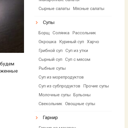
Сырные салаты
Мясные салаты
Супы
Борщ
Солянка
Рассольник
Окрошка
Куриный суп
Харчо
Грибной суп
Суп из утки
Сырный суп
Суп с мясом
 будем
Рыбные супы
роженные
Суп из морепродуктов
Суп из субпродуктов
Прочие супы
Молочные супы
Бульоны
Свекольник
Овощные супы
Гарнир
Гарнир из макарон