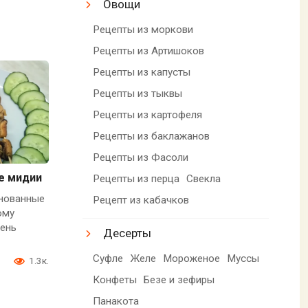
Овощи
Рецепты из моркови
Рецепты из Артишоков
Рецепты из капусты
Рецепты из тыквы
Рецепты из картофеля
Рецепты из баклажанов
Рецепты из Фасоли
е мидии
Рецепты из перца
Свекла
нованные
Рецепт из кабачков
ому
чень
Десерты
Суфле
Желе
Мороженое
Муссы
1.3к.
Конфеты
Безе и зефиры
Панакота