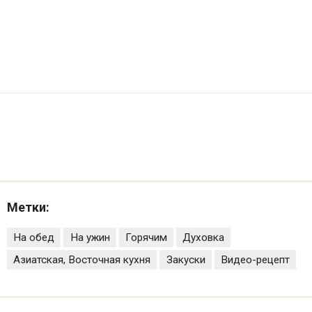
Метки:
На обед
На ужин
Горячим
Духовка
Азиатская, Восточная кухня
Закуски
Видео-рецепт