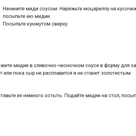
Начините миди соусом. Нарежьте моцареллу на кусочки
посыпьте ею мидии.
Посыпьте кунжутом сверху.
ожите мидии в сливочно-чесночном соусе в форму для з
ут или пока сыр не расплавится и не станет золотистым.
тавьте их немного остыть. Подайте мидии на стол, посы