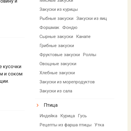
Мясные закуски
ковину и
Закуски из курицы
Рыбные закуски
Закуски из яиц
Форшмак
Фондю
Сырные закуски
Канапе
Грибные закуски
Фруктовые закуски
Роллы
Овощные закуски
е кусочки
Хлебные закуски
м и соком
ции.
Закуски из морепродуктов
Закуски из сала
Птица
Индейка
Курица
Гусь
Рецепты из фарша птицы
Утка