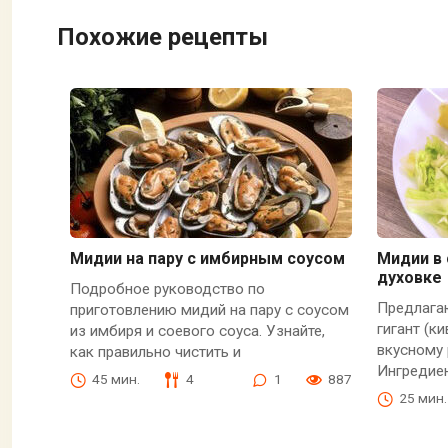
Похожие рецепты
Мидии на пару с имбирным соусом
Мидии в 
духовке
Подробное руководство по
Предлага
приготовлению мидий на пару с соусом
гигант (к
из имбиря и соевого соуса. Узнайте,
вкусному 
как правильно чистить и
Ингредие
45 мин.
4
1
887
25 мин.