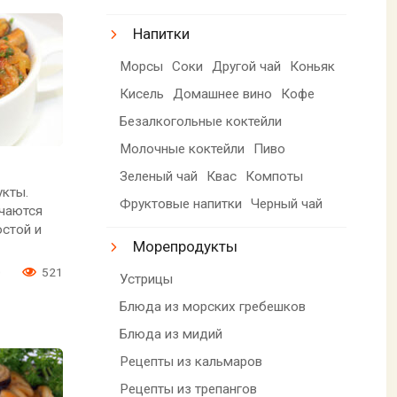
Напитки
Морсы
Соки
Другой чай
Коньяк
Кисель
Домашнее вино
Кофе
Безалкогольные коктейли
Молочные коктейли
Пиво
Зеленый чай
Квас
Компоты
укты.
Фруктовые напитки
Черный чай
учаются
остой и
Морепродукты
0
521
Устрицы
Блюда из морских гребешков
Блюда из мидий
Рецепты из кальмаров
Рецепты из трепангов