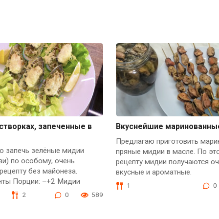
створках, запеченные в
Вкуснейшие маринованны
Предлагаю приготовить мари
ю запечь зелёные мидии
пряные мидии в масле. По эт
иви) по особому, очень
рецепту мидии получаются о
рецепту без майонеза.
вкусные и ароматные.
нты Порции: –+2 Мидии
1
0
2
0
589