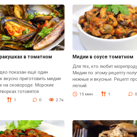
 ракушках в томатном
Мидии в соусе томатном
Для тех, кто любит морепрод
идео показан ещё один
Мидии по этому рецепту пол
к вкусно приготовить мидии
нежные и вкусные. Рецепт пр
х на сковороде. Морские
легкий.
творках готовятся
15 мин.
1
1
0
2.7к.