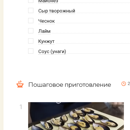
Майонез
Сыр творожный
Чеснок
Лайм
Кунжут
Соус (унаги)
Пошаговое приготовление
2