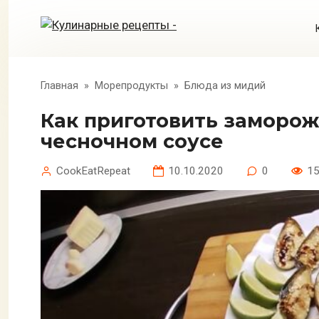
Перейти
к
контенту
Главная
»
Морепродукты
»
Блюда из мидий
Как приготовить замороженные мидии Мидии в сливочно-
чесночном соусе
CookEatRepeat
10.10.2020
0
1