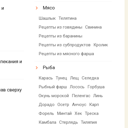
Мясо
 и
Шашлык
Телятина
Рецепты из говядины
Свинина
Рецепты из баранины
Рецепты из субпродуктов
Кролик
Рецепты из мясного фарша
апекания и
Рыба
Карась
Тунец
Лещ
Селедка
Рыбный фарш
Лосось
Горбуша
пав сверху
Окунь морской
Пеленгас
Линь
Дорадо
Осетр
Анчоус
Карп
Форель
Минтай
Хек
Треска
Камбала
Стерлядь
Тиляпия